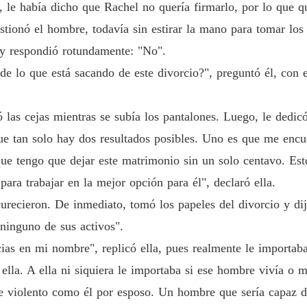
o, le había dicho que Rachel no quería firmarlo, por lo que qu
Mi Amo
stionó el hombre, todavía sin estirar la mano para tomar los
 y respondió rotundamente: "No".
de lo que está sacando de este divorcio?", preguntó él, con 
 las cejas mientras se subía los pantalones. Luego, le dedic
ue tan solo hay dos resultados posibles. Uno es que me enc
que tengo que dejar este matrimonio sin un solo centavo. Est
ara trabajar en la mejor opción para él", declaró ella.
curecieron. De inmediato, tomó los papeles del divorcio y di
 ninguno de sus activos".
cias en mi nombre", replicó ella, pues realmente le importab
ella. A ella ni siquiera le importaba si ese hombre vivía o m
e violento como él por esposo. Un hombre que sería capaz de