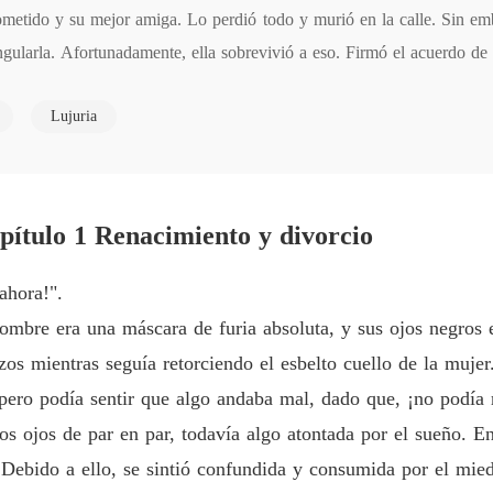
Capítulo
rometido y su mejor amiga. Lo perdió todo y murió en la calle. Sin em
angularla. Afortunadamente, ella sobrevivió a eso. Firmó el acuerdo de d
Mi Amo
dre en esta vida le dejó una gran cantidad de dinero. Ella dio la vuelt
Capítulo
Lujuria
Mi Amo
Capítul
Mi Amo
Capítulo
ítulo 1 Renacimiento y divorcio
Mi Amo
ahora!".
Capítulo
ombre era una máscara de furia absoluta, y sus ojos negros 
Mi Amo
zos mientras seguía retorciendo el esbelto cuello de la mujer
Capítulo
ero podía sentir que algo andaba mal, dado que, ¡no podía r
Mi Amo
 ojos de par en par, todavía algo atontada por el sueño. En
Capítulo
. Debido a ello, se sintió confundida y consumida por el mie
Mi Amo