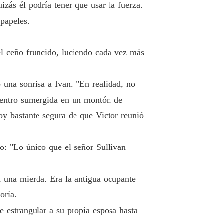
izás él podría tener que usar la fuerza.
r: No lo Mereces
 papeles.
Capítulo 40 Abby estaba siendo obligada a arrodillarse y disculparse
26/03/2022
el ceño fruncido, luciendo cada vez más
ó una sonrisa a Ivan. "En realidad, no
uentro sumergida en un montón de
oy bastante segura de que Victor reunió
jo: "Lo único que el señor Sullivan
a una mierda. Era la antigua ocupante
oría.
 estrangular a su propia esposa hasta