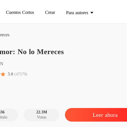
Cuentos Cortos
Crear
Para autores
reces
mor: No lo Mereces
Mi Amo
Capítul
N
Mi Amo
5.0
(47579)
Capítulo
Mi Amo
Capítulo
Mi Amo
Capítul
436
22.3M
Leer ahora
ítulo
Vistas
Mi Amo