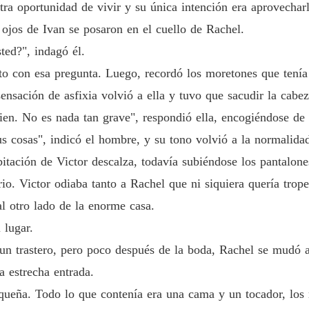
tra oportunidad de vivir y su única intención era aprovecha
 ojos de Ivan se posaron en el cuello de Rachel.
ted?", indagó él.
 con esa pregunta. Luego, recordó los moretones que tenía a
ensación de asfixia volvió a ella y tuvo que sacudir la cabe
ien. No es nada tan grave", respondió ella, encogiéndose de
s cosas", indicó el hombre, y su tono volvió a la normalidad:
habitación de Victor descalza, todavía subiéndose los pantalon
rio. Victor odiaba tanto a Rachel que ni siquiera quería trope
l otro lado de la enorme casa.
 lugar.
un trastero, pero poco después de la boda, Rachel se mudó al
a estrecha entrada.
queña. Todo lo que contenía era una cama y un tocador, los 