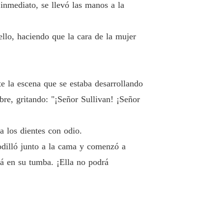
inmediato, se llevó las manos a la
 12 Justicia para el señor Guzman
17/03/2022
r: No lo Mereces
ello, haciendo que la cara de la mujer
 13 Arrodíllate y pide perdón
17/03/2022
r: No lo Mereces
 14 Casi sin servidumbre
17/03/2022
te la escena que se estaba desarrollando
r: No lo Mereces
bre, gritando: "¡Señor Sullivan! ¡Señor
 15 De rica a endeudada
17/03/2022
r: No lo Mereces
a los dientes con odio.
o 16 La caída del Grupo Bennet
21/03/2022
odilló junto a la cama y comenzó a
r: No lo Mereces
rá en su tumba. ¡Ella no podrá
 17 Una deuda de 9,99 millones de dólares
21/03/2022
r: No lo Mereces
 18 La última salida
21/03/2022