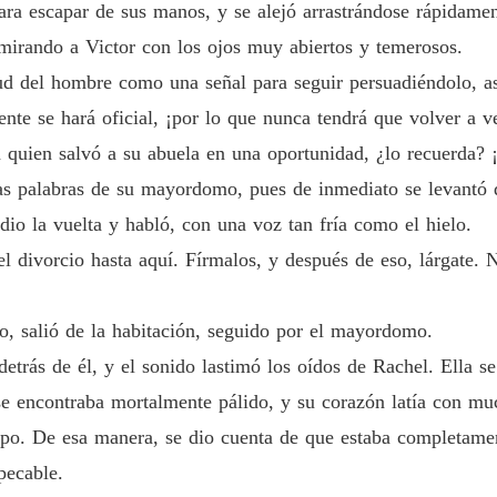
Mi Amo
ra escapar de sus manos, y se alejó arrastrándose rápidamen
Capítulo
 mirando a Victor con los ojos muy abiertos y temerosos.
Mi Amo
 del hombre como una señal para seguir persuadiéndolo, así
ente se hará oficial, ¡por lo que nunca tendrá que volver a v
Mi Amo
 quien salvó a su abuela en una oportunidad, ¿lo recuerda? ¡
las palabras de su mayordomo, pues de inmediato se levantó 
Mi Amo
dio la vuelta y habló, con una voz tan fría como el hielo.
el divorcio hasta aquí. Fírmalos, y después de eso, lárgate. 
Mi Amo
Capítulo
o, salió de la habitación, seguido por el mayordomo.
Mi Amo
 detrás de él, y el sonido lastimó los oídos de Rachel. Ella s
se encontraba mortalmente pálido, y su corazón latía con mu
rpo. De esa manera, se dio cuenta de que estaba completam
Mi Amo
Capítulo
pecable.