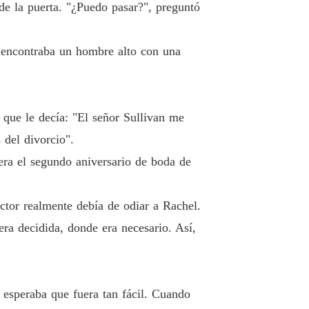
de la puerta. "¿Puedo pasar?", preguntó
r: No lo Mereces
 33 La entrevista
21/03/2022
se encontraba un hombre alto con una
r: No lo Mereces
o 34 La máxima puntuación
21/03/2022
r: No lo Mereces
 que le decía: "El señor Sullivan me
 35 Solo fue cuestión de suerte
21/03/2022
 del divorcio".
r: No lo Mereces
era el segundo aniversario de boda de
 36 Pagarás el precio
22/03/2022
r: No lo Mereces
tor realmente debía de odiar a Rachel.
 37 La elección es mía
23/03/2022
ra decidida, donde era necesario. Así,
r: No lo Mereces
 38 El archivo y la intimidación
24/03/2022
r: No lo Mereces
 esperaba que fuera tan fácil. Cuando
o 39 Vergüenza y preocupación
25/03/2022