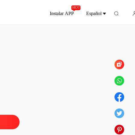
HOT
Instalar APP
Español
Capítulo 1436 La fama llegaría sin esfuerzo
r: No lo Mereces
o 1 Renacimiento y divorcio
17/03/2022
r: No lo Mereces
 2 Alice le había hecho pasar un mal rato
17/03/2022
r: No lo Mereces
 3 Te perseguiré para siempre
17/03/2022
r: No lo Mereces
o 4 Testamento
17/03/2022
r: No lo Mereces