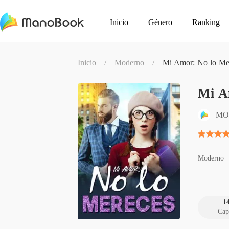
Inicio
Género
Ranking
Inicio
/
Moderno
/
Mi Amor: No lo Me
Mi A
MO
Moderno
1
Cap