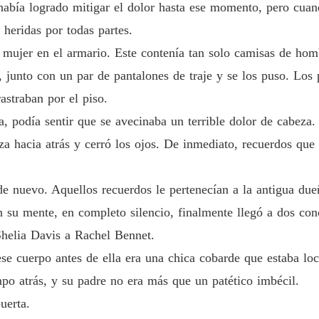
 había logrado mitigar el dolor hasta ese momento, pero cua
Mi Amo
Capítulo
 heridas por todas partes.
mujer en el armario. Este contenía tan solo camisas de homb
Mi Amo
Capítulo
 junto con un par de pantalones de traje y se los puso. Los p
astraban por el piso.
Mi Amo
Capítulo
, podía sentir que se avecinaba un terrible dolor de cabeza
beza hacia atrás y cerró los ojos. De inmediato, recuerdos qu
Mi Amo
Capítul
e nuevo. Aquellos recuerdos le pertenecían a la antigua due
Mi Amo
 su mente, en completo silencio, finalmente llegó a dos con
Shelia Davis a Rachel Bennet.
Mi Amo
Capítul
ese cuerpo antes de ella era una chica cobarde que estaba l
po atrás, y su padre no era más que un patético imbécil.
Mi Amo
Capítul
uerta.