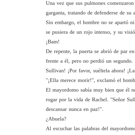
Una vez que sus pulmones comenzaron a i
garganta, tratando de defenderse de su a
Sin embargo, el hombre no se apartó ni 
se pusiera de un rojo intenso, y su visi
¡Bam!
De repente, la puerta se abrió de par e
frente a él, pero no perdió un segundo.
Sullivan! ¡Por favor, suéltela ahora! ¡L
"¡Ella merece morir!", exclamó el hombr
El mayordomo sabía muy bien que él no 
rogar por la vida de Rachel. "Señor Sul
descansar nunca en paz!".
¿Abuela?
Al escuchar las palabras del mayordomo,