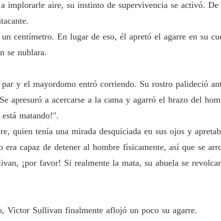
mplorarle aire, su instinto de supervivencia se activó. De 
Capítulo
tacante.
Mi Amo
un centímetro. En lugar de eso, él apretó el agarre en su cu
Capítulo
ón se nublara.
Mi Amo
Capítulo
n par y el mayordomo entró corriendo. Su rostro palideció an
Mi Amo
 Se apresuró a acercarse a la cama y agarró el brazo del hom
Capítulo
a está matando!".
Mi Amo
e, quien tenía una mirada desquiciada en sus ojos y apretab
Capítul
era capaz de detener al hombre físicamente, así que se arr
Mi Amo
livan, ¡por favor! Si realmente la mata, su abuela se revolca
Capítulo
Mi Amo
Capítulo
 Victor Sullivan finalmente aflojó un poco su agarre.