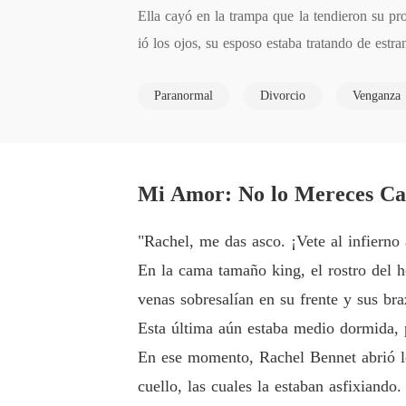
Ella cayó en la trampa que la tendieron su p
ió los ojos, su esposo estaba tratando de estr
ara su miserable vida. Para su sorpresa, su ma
Paranormal
Divorcio
Venganza
uando su ex marido apareció en su vida.
Mi Amor: No lo Mereces Cap
"Rachel, me das asco. ¡Vete al infierno 
En la cama tamaño king, el rostro del h
venas sobresalían en su frente y sus bra
Esta última aún estaba medio dormida, p
En ese momento, Rachel Bennet abrió los
cuello, las cuales la estaban asfixiando