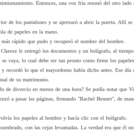
simismamiento. Entonces, una voz fría resonó del otro lado 
Mi Amo
Capítulo
rior de los pantalones y se apresuró a abrir la puerta. Allí 
Mi Amo
pila de papeles en la mano.
Capítul
lo más rápido que pudo y recuperó el nombre del hombre.
Mi Amo
 Chavez le entregó los documentos y un bolígrafo, al tiempo
Capítulo
se vaya, lo cual debe ser tan pronto como firme los papeles
Mi Amo
s y recordó lo que el mayordomo había dicho antes. Ese día 
Capítulo
final de su matrimonio.
Mi Amo
do de divorcio en menos de una hora? Se podía notar que Vic
Capítulo
enzó a pasar las páginas, firmando "Rachel Bennet", de mane
Mi Amo
Capítulo
evolvía los papeles al hombre y hacía clic con el bolígrafo.
Mi Amo
sombrado, con las cejas levantadas. La verdad era que él no
Capítul