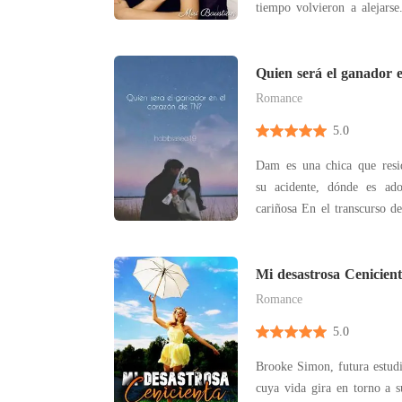
tiempo volvieron a alejars
encontraron nuevamente 
puede perdonar que el otro
y a pesar de querer estar ju
Quien será el ganador e
N
siguiend
Romance
5.0
Dam es una chica que resi
su acidente, dónde es ad
cariñosa En el transcurso d
y chau eun Woo por los ella empieza a tener
sentimientos, pero Lee Jun
adoptivo empieza a tener s
Mi desastrosa Cenicien
¿Aquien es
Romance
5.0
Brooke Simon, futura estud
cuya vida gira en torno a