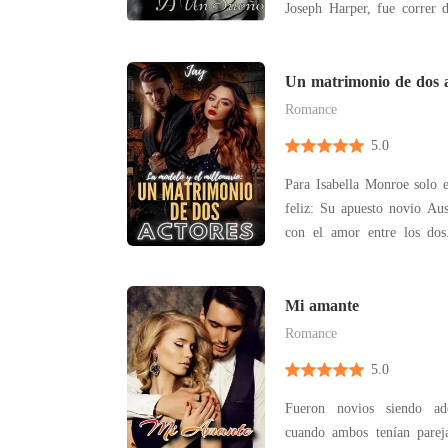
Joseph Harper, fue correr d
sueños realidad. A raíz de 
se sumerge su mundo da un 
ve sometida a una apasionant
Un matrimonio de dos a
Romance
5.0
Para Isabella Monroe solo e
feliz: Su apuesto novio Au
con el amor entre los dos
sería una noche de celebraci
infierno después de descub
infiel con su mejor amiga. 
Mi amante
Romance
5.0
Fueron novios siendo ado
cuando ambos tenían pareja, fueron