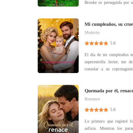
Brooke es perseguida por s
los caminos de esta pareja 
su primer aniversario. Para elevar su ánimo, su
mejor amiga la arrastra a nu
Mi cumpleaños, su cruel
Moderno
5.0
El día de mi cumpleaños n
superestrella Javier, me d
consolar a su coprotagoni
después, vi la foto de pa
nuestros siete años de relación. Javier estab
bar oscuro, con el brazo 
Quemada por él, renace
baña
Romance
5.0
Lo primero que registré f
asfixia. Mientras los pa