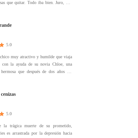
as que quitar. Todo iba bien. Juro, que
erfección. Hasta que me convertí en la
e un chico llamado Maël, y mi mundo se
n algo tan torcido…
Grande
5.0
chico muy atractivo y humilde que viaja
s con la ayuda de su novia Chloe, una
 hermosa que después de dos años sin
e logran estar juntos, hasta que una
trabajo para Gael cambiaria todos sus
 pensar que se convertiría en el actor de
 cenizas
5.0
e la trágica muerte de su prometido,
s es arrastrada por la depresión hacia