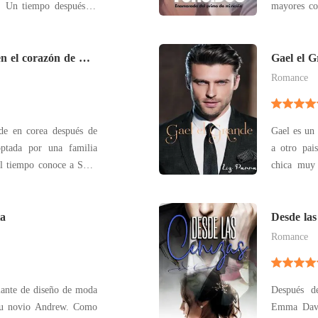
e. Un tiempo después se
mayores cos
y ninguno de los dos
era casi p
 se maneje con libertad
obsesión d
ntos, se alejan una vez,
n el corazón de T/
convirtió e
Gael el 
Romance
de en corea después de
Gael es un 
optada por una familia
a otro pai
el tiempo conoce a Suga
chica muy
poder vers
g Suk que es su hermano
oferta de 
entimientos hacía ella
ta
planes, sin
Desde las
películ
Romance
iante de diseño de moda
Después d
 su novio Andrew. Como
Emma Davie