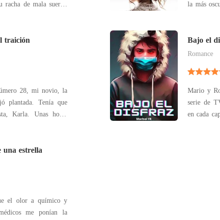
u racha de mala suerte,
la más oscu
se separan poco antes de
que no par
embargo, la
merosas salidas en las
 traición
obliga a re
Bajo el di
co
Romance
úmero 28, mi novio, la
Mario y Ro
ejó plantada. Tenía que
serie de T
sta, Karla. Unas horas
en cada cap
parazzi que puso fin a
a la audi
a en un
detestan. A
alrededor de una Karla
 una estrella
y siempre t
ue el olor a químico y
ramédicos me ponían la