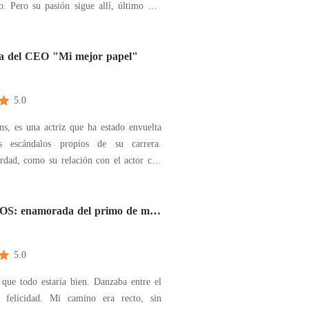
último año
toria cosas nuevas, personas nuevas,
ias nuevas y pensamientos nuevos
ecer en su vida. Para Aarón solo
a del CEO "Mi mejor papel"
5.0
s, es una actriz que ha estado envuelta
s escándalos propios de su carrera.
rdad, como su relación con el actor con
ó su última película; y otras falsos,
medios y midias aseguran que su dinero
 su relación con los productores de las
: enamorada del primo de mi
5.0
que todo estaría bien. Danzaba entre el
 felicidad. Mi camino era recto, sin