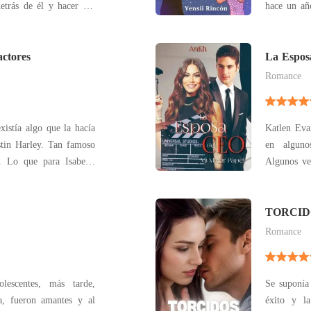
etrás de él y hacer sus
hace un año. Pero su pasión sigue allí, 
esta aventura en la que
de prepara
giro total en el que se
experienc
e y viciosa histori
ctores
empiezan a apar
La Espos
existe una,
Romance
xistía algo que la hacía
Katlen Evan
stin Harley. Tan famoso
en alguno
. Lo que para Isabella
Algunos ve
ón, se convertiría en un
quien film
rir a su novio siéndole
donde los 
Desde ese entonces I
proviene de
TORCIDOS
novio
pelícu
Romance
lescentes, más tarde,
Se suponía 
 amantes y al
éxito y la