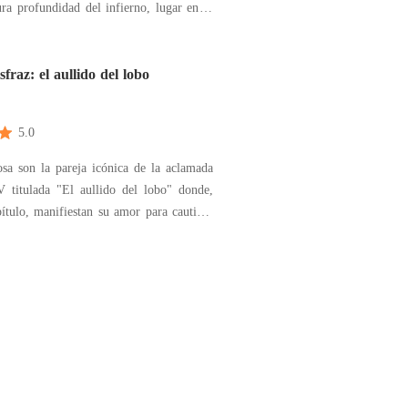
ra profundidad del infierno, lugar en el
ece haber ningún tipo de salida. Sin
 extraña última voluntad de su novio le
encontrarse con viejos amigos y convivir
sfraz: el aullido del lobo
5.0
sa son la pareja icónica de la aclamada
V titulada "El aullido del lobo" donde,
ítulo, manifiestan su amor para cautivar
encia. Pero en realidad ellos dos se
sí es que no pueden ni mirarse a la cara
erminan discutiendo luego de un "¡Corte