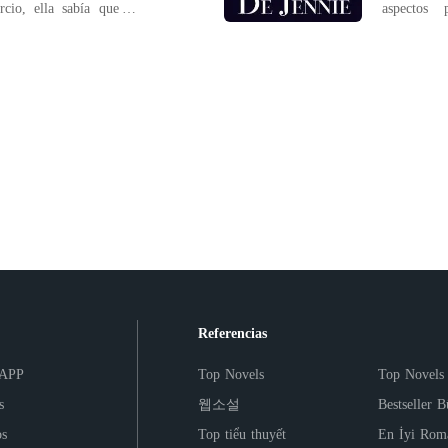
cio, ella sabía que el
aspectos psicológ
 valía nada comparado
aseguraré
lla creía que todo esto
Universidad 
bargo, no sabía que él
serás tan 
personas de
Referencias
 APP
Top Novels
Top Novels
s
웹소설
Bestseller B
os
Top tiểu thuyết
En İyi Rom