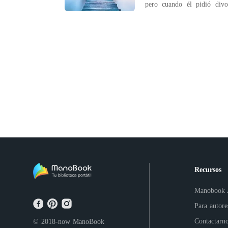
pero cuando él pidió divor
matrimonio y su amor no
con el primer amor de él. E
ya había terminado. Sin em
no quería esta
Recursos
Manobook
Para autore
Contactarn
© 2018-now
ManoBook