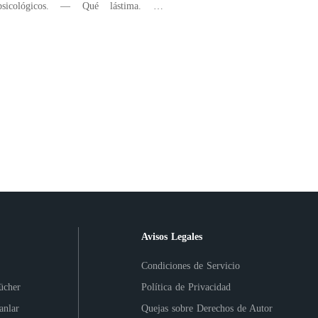
icos. — Qué lástima. Me
 de que te compadezcan más en la
de Hunsberg, ¿no crees? — Pronto
lamentable que todas y cada una de las
 allí se sen
Avisos Legales
Condiciones de Servicio
ücher
Política de Privacidad
anlar
Quejas sobre Derechos de Autor