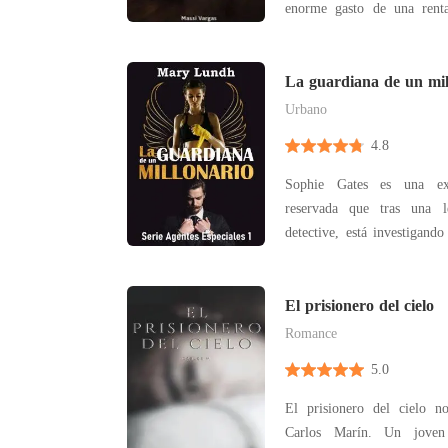
enorme gasto de una rent
huésped perfecto y a la vez
que curiosamente ya se 
momento atrás. Pareciera c
La guardiana de un mil
en el
Urbano
4.8
Sophie Gates es una ex
reservada que tras una l
detective, está investigando
por encargo de un grupo ma
pista útil hasta que le asign
Tomas Clark Henders
El prisionero del cielo
multimillonario
Romance
5.0
El prisionero del cielo no
Carlos Marín. Un joven