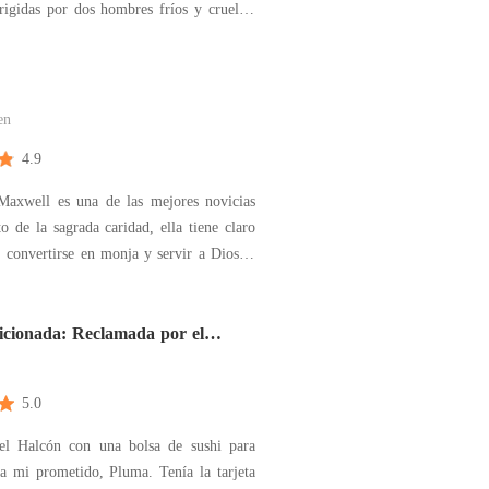
rigidas por dos hombres fríos y crueles,
os mi padre; organizó mi asesinato. El
rcus Moretti, mi marido, el hombre que
nmigo y me engaño y el día siguiente a
en
4.9
Maxwell es una de las mejores novicias
o de la sagrada caridad, ella tiene claro
, convertirse en monja y servir a Dios el
u vida, pero ¿Qué pasará cuando Bastián
atraviese en su camino? ¿Qué hará
cuando Bastián le demuestre lo bien que
icionada: Reclamada por el
5.0
el Halcón con una bolsa de sushi para
a mi prometido, Pluma. Tenía la tarjeta