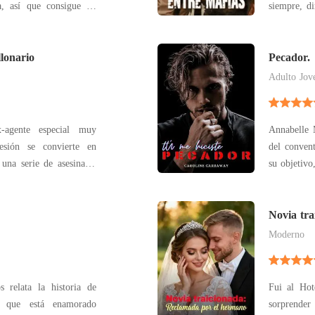
a, así que consigue un
siempre, di
 odioso para Allison, ya
uno de ell
había cruzado con el
otro es Ma
omo si siempre terminan
lonario
se casó co
Pecador.
nuestra bo
Adulto Jov
-agente especial muy
Annabelle 
esión se convierte en
del convent
 una serie de asesinatos
su objetivo
fioso, no tenía ninguna
resto de s
an a ser la protectora de
Jones se 
on, un empresario
Annabelle 
Novia tra
hermano
se
Moderno
s relata la historia de
Fui al Hot
 que está enamorado
sorprender 