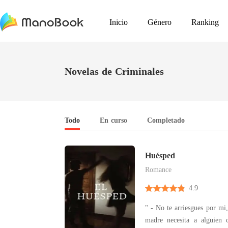
Inicio
Género
Ranking
Novelas de Criminales
Todo
En curso
Completado
Huésped
Romance
4.9
" - No te arriesgues por mi, 
madre necesita a alguien 