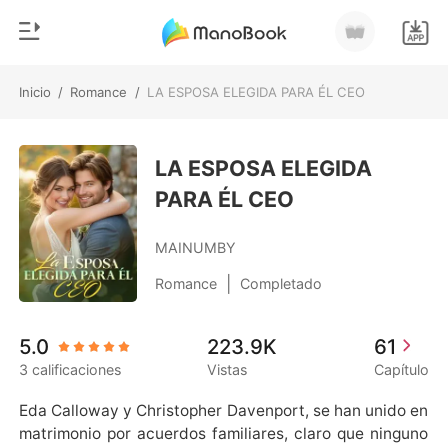
Inicio
/
Romance
/
LA ESPOSA ELEGIDA PARA ÉL CEO
0
Inicio
Recargar
LA ESPOSA ELEGIDA
Género
PARA ÉL CEO
Moderno
Historia
Hombre Lobo
MAINUMBY
Salir
Cuentos
|
Romance
Completado
Romance
Instalar APP
5.0
223.9K
61
Urbano
3 calificaciones
Vistas
Capítulo
Ranking
Eda Calloway y Christopher Davenport, se han unido en 
matrimonio por acuerdos familiares, claro que ninguno