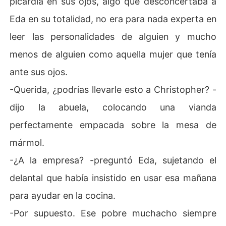
picardía en sus ojos, algo que desconcertaba a
del Gran CEO, Christopher Davenport, no solo por sus i
Eda en su totalidad, no era para nada experta en
mpecables conexiones familiares, sino porque Eda pose
e un aura especial, capaz de atravesar las murallas que
leer las personalidades de alguien y mucho
 Christopher ha construido a lo largo de los años. Su dul
menos de alguien como aquella mujer que tenía
zura contrasta con el carácter frío y calculador del CE
O, convirtiéndola en la pieza que equilibra y complemen
ante sus ojos.
ta su personalidad.Para la poderosa familia Davenport,
-Querida, ¿podrías llevarle esto a Christopher? -
 Eda representa no solo una alianza estratégica entre d
os linajes prominentes, sino también una esperanza de
dijo la abuela, colocando una vianda
 que su calor y bondad puedan suavizar el alma endure
perfectamente empacada sobre la mesa de
cida de Christopher, despertando en él emociones que
 ha mantenido enterradas durante años. Su capacidad
mármol.
 de ver lo mejor en los demás y su inquebrantable optim
-¿A la empresa? -preguntó Eda, sujetando el
ismo la convierten en una figura única, destinada a mar
car una diferencia en la vida del gran Davenport.
delantal que había insistido en usar esa mañana
para ayudar en la cocina.
-Por supuesto. Ese pobre muchacho siempre