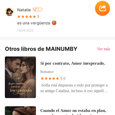
Natalie
7
5
es una vergüenza 
19/04/2025
Otros libros de MAINUMBY
Ver más
Si por contrato, Amor inesperado.
Romance
5.0
Sofía está dispuesta a todo por proteger a
su amiga Catalina, incluso si eso significa
enfrentarse a Harry Meyer, el hombre
equivocado... literalmente. En su prisa por
impedir una boda que considera un error,
Cuando el Amor no estaba en plan,
termina ante Naven Fort, un poderoso y