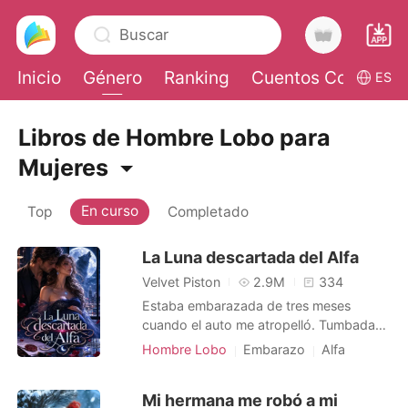
Buscar
Inicio
Género
Ranking
Cuentos Cortos
ES
0
Libros de Hombre Lobo para
Mujeres
Recargar
En curso
Top
Completado
Historia
La Luna descartada del Alfa
Velvet Piston
2.9M
334
Salir
Estaba embarazada de tres meses
cuando el auto me atropelló. Tumbada
en el suelo, apenas aferrándome a la
Instalar APP
Hombre Lobo
Embarazo
Alfa
vida, llamé a mi esposo, el Alfa Ethan,
Romance
una y otra vez. No me contestó. Cuando
Mi hermana me robó a mi
por fin desperté del dolor, vi una