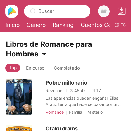
Buscar
Inicio
Género
Ranking
Cuentos Cortos
ES
0
Libros de Romance para
Hombres
Recargar
Top
En curso
Completado
Historia
Pobre millonario
Revenant
45.4k
17
Salir
Las apariencias pueden engañar Elias
Arauz tenía que hacerse pasar por un
inutil para desenmascarar las
Instalar APP
Romance
Familia
Misterio
actuaciones fraudulentas de la
Venganza
Relación secreta
asociación benéfica de su enemigo. En
Donjuán
Chico travieso
Otaku drams
realidad, era un señorito multimillonario y