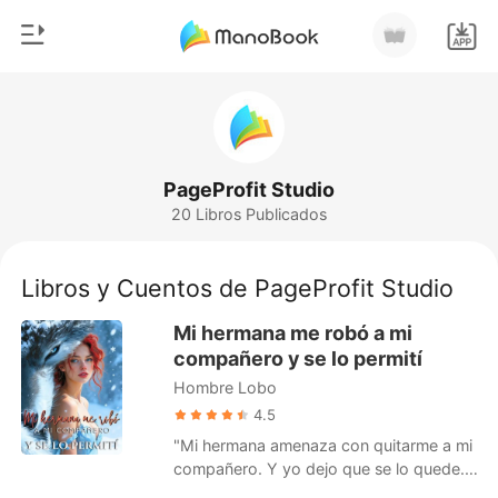
0
Inicio
Recargar
Género
PageProfit Studio
20 Libros Publicados
Moderno
Historia
Hombre Lobo
Libros y Cuentos de PageProfit Studio
Salir
Cuentos
Mi hermana me robó a mi
Romance
compañero y se lo permití
Instalar APP
Hombre Lobo
Urbano
4.5
Ranking
"Mi hermana amenaza con quitarme a mi
compañero. Y yo dejo que se lo quede."
Nacida sin lobo, Seraphina es la