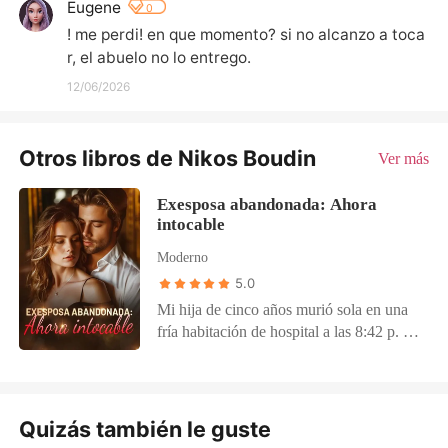
Eugene
0
! me perdi! en que momento? si no alcanzo a toca
r, el abuelo no lo entrego.
12/06/2026
Otros libros de Nikos Boudin
Ver más
Exesposa abandonada: Ahora
intocable
Moderno
5.0
Mi hija de cinco años murió sola en una
fría habitación de hospital a las 8:42 p. m.
Mientras yo sostenía su mano inerte, mi
esposo, Grayson, estaba en una gala
benéfica, ignorando mis llamadas para
jugar a la familia feliz con su amante y
Quizás también le guste
nuestro hijo favorito. Cuando llegué a