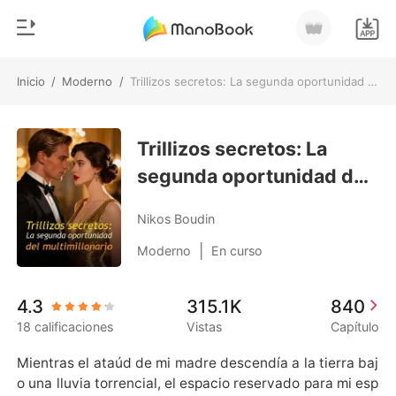
Inicio
/
Moderno
/
Trillizos secretos: La segunda oportunidad del multimillonario
0
Inicio
Recargar
Trillizos secretos: La
Género
segunda oportunidad del
Moderno
Historia
multimillonario
Hombre Lobo
Nikos Boudin
Salir
Cuentos
|
Moderno
En curso
Romance
Instalar APP
4.3
315.1K
840
Urbano
18 calificaciones
Vistas
Capítulo
Ranking
Mientras el ataúd de mi madre descendía a la tierra baj
o una lluvia torrencial, el espacio reservado para mi esp