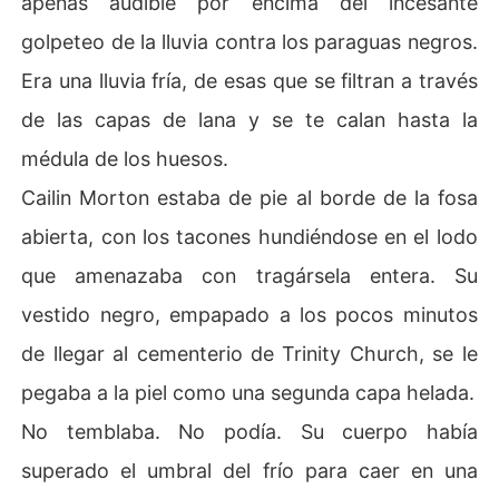
apenas audible por encima del incesante
golpeteo de la lluvia contra los paraguas negros.
A la mañana siguiente, me esfumé. Dejé sobre la mesa l
os papeles de divorcio firmados y un expediente médic
Era una lluvia fría, de esas que se filtran a través
o falsificado de un aborto de emergencia. Quería que si
de las capas de lana y se te calan hasta la
ntiera que lo había perdido todo.

médula de los huesos.
Cinco años después, he regresado a la ciudad. Ya no so
Cailin Morton estaba de pie al borde de la fosa
y la esposa sumisa, sino "Cali", una figura temida en el
 mercado negro.

abierta, con los tacones hundiéndose en el lodo
que amenazaba con tragársela entera. Su
Y Custodio acaba de encontrar su preciado Maybach d
estrozado con pintura rosa.

vestido negro, empapado a los pocos minutos
de llegar al cementerio de Trinity Church, se le
En el capó, una mano infantil escribió dos palabras que
 lo perseguirán por siempre:

pegaba a la piel como una segunda capa helada.
No temblaba. No podía. Su cuerpo había
"MAL PADRE".
superado el umbral del frío para caer en una