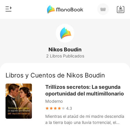
0
Inicio
Recargar
Género
Nikos Boudin
2 Libros Publicados
Moderno
Historia
Hombre Lobo
Libros y Cuentos de Nikos Boudin
Salir
Cuentos
Trillizos secretos: La segunda
Romance
oportunidad del multimillonario
Instalar APP
Moderno
Urbano
4.3
Ranking
Mientras el ataúd de mi madre descendía
a la tierra bajo una lluvia torrencial, el
espacio reservado para mi esposo