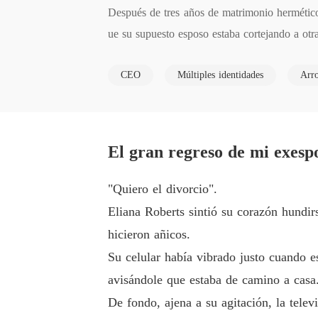
Después de tres años de matrimonio hermético,
ue su supuesto esposo estaba cortejando a otra 
CEO
Múltiples identidades
Arr
A partir de entonces, Eliana dio a conocer sus
oto de carreras y distinguida científica.

El gran regreso de mi exesp
A medida que se conocieron sus diversos tale
"Quiero el divorcio".
as mis propiedades, incluso mi vida, son tuyas
Eliana Roberts sintió su corazón hundir
hicieron añicos.
Su celular había vibrado justo cuando 
avisándole que estaba de camino a casa.
De fondo, ajena a su agitación, la telev