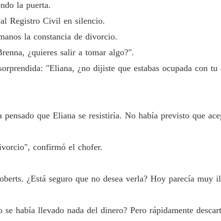
ndo la puerta.
El gran
Capítulo
al Registro Civil en silencio.
manos la constancia de divorcio.
El gran
Capítulo
renna, ¿quieres salir a tomar algo?".
 sorprendida: "Eliana, ¿no dijiste que estabas ocupada con tu
El gran
Capítul
El gran
Capítulo
 pensado que Eliana se resistiría. No había previsto que ace
El gran
Capítulo
ivorcio", confirmó el chofer.
El gran
Capítul
oberts. ¿Está seguro que no desea verla? Hoy parecía muy il
El gran
Capítulo
 se había llevado nada del dinero? Pero rápidamente descart