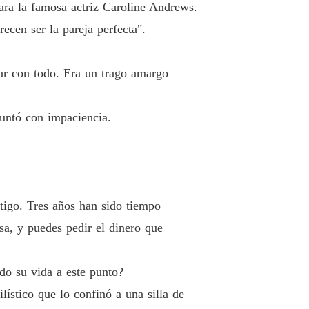
ara la famosa actriz Caroline Andrews.
 12 Humillando a Hallie
12/11/2024
cen ser la pareja perfecta".
 regreso de mi exesposa
 13 Ella siguió con su vida
12/11/2024
nar con todo. Era un trago amargo
 regreso de mi exesposa
o 14 Vacaciones prometidas
12/11/2024
guntó con impaciencia.
 regreso de mi exesposa
 15 Trabajar en el hospital
12/11/2024
 regreso de mi exesposa
 16 La chica que sobrevivió
12/11/2024
tigo. Tres años han sido tiempo
 regreso de mi exesposa
asa, y puedes pedir el dinero que
 17 La identidad de Eliana
12/11/2024
 regreso de mi exesposa
do su vida a este punto?
o 18 Una doctora
12/11/2024
lístico que lo confinó a una silla de