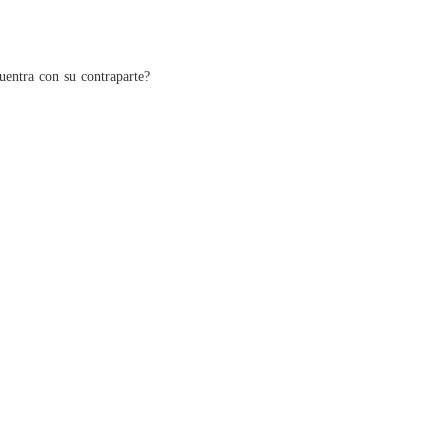
El gran
Capítul
uentra con su contraparte?