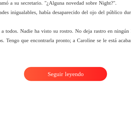
amó a su secretario. "¿Alguna novedad sobre Night?".
El gran
ades inigualables, había desaparecido del ojo del público du
Capítulo
El gran
a todos. Nadie ha visto su rostro. No deja rastro en ningún 
Capítulo
s. Tengo que encontrarla pronto; a Caroline se le está acaba
El gran
Capítulo
El gran
Capítulo
Seguir leyendo
El gran
Capítulo
El gran
Capítulo
El gran
Capítulo