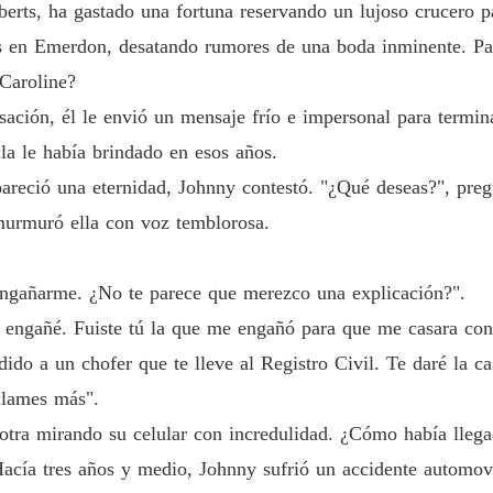
erts, ha gastado una fortuna reservando un lujoso crucero p
Capítulo
s en Emerdon, desatando rumores de una boda inminente. Pare
El gran
 Caroline?
Capítulo
sación, él le envió un mensaje frío e impersonal para termi
El gran
la le había brindado en esos años.
Capítul
pareció una eternidad, Johnny contestó. "¿Qué deseas?", pre
El gran
murmuró ella con voz temblorosa.
Capítulo
El gran
engañarme. ¿No te parece que merezco una explicación?".
Capítulo
e engañé. Fuiste tú la que me engañó para que me casara con
El gran
dido a un chofer que te lleve al Registro Civil. Te daré la c
Capítulo
llames más".
El gran
otra mirando su celular con incredulidad. ¿Cómo había llega
Capítul
Hacía tres años y medio, Johnny sufrió un accidente automovi