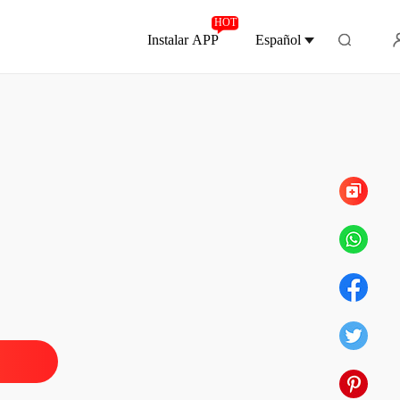
HOT
Instalar APP
Español
Capítulo 660 Dos besos en un día
 regreso de mi exesposa
 1 Quiero el divorcio
12/11/2024
 regreso de mi exesposa
 2 Agárrenla
12/11/2024
 regreso de mi exesposa
o 3 Un milagro
12/11/2024
 regreso de mi exesposa
o 4 Eliana provoca a Johnny
12/11/2024
 regreso de mi exesposa