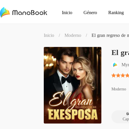
Inicio
Género
Ranking
Inicio
/
Moderno
/
El gran regreso de 
El gr
Myr
Moderno
6
Cap