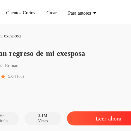
Cuentos Cortos
Crear
Para autores
mi exesposa
an regreso de mi exesposa
El gran
Capítulo
ta Ertman
El gran
5.0
(166)
Capítulo
El gran
Capítul
El gran
Capítul
60
2.1M
Leer ahora
ítulo
Vistas
El gran