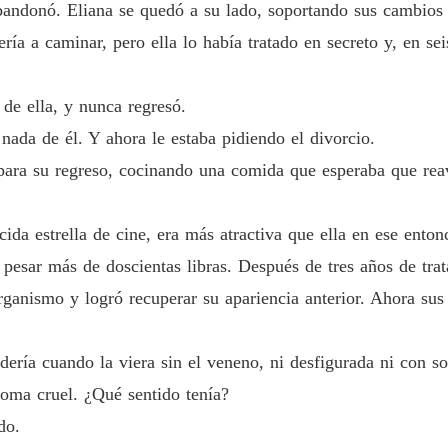
El gran
abandonó. Eliana se quedó a su lado, soportando sus cambio
Capítulo
ía a caminar, pero ella lo había tratado en secreto y, en se
El gran
Capítul
 de ella, y nunca regresó.
El gran
nada de él. Y ahora le estaba pidiendo el divorcio.
Capítulo
para su regreso, cocinando una comida que esperaba que reav
El gran
Capítulo
cida estrella de cine, era más atractiva que ella en ese ento
El gran
pesar más de doscientas libras. Después de tres años de trat
Capítul
anismo y logró recuperar su apariencia anterior. Ahora sus r
El gran
Capítul
ería cuando la viera sin el veneno, ni desfigurada ni con s
roma cruel. ¿Qué sentido tenía?
El gran
Capítul
do.