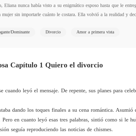
Capítulo
 Eliana nunca había visto a su enigmático esposo hasta que le entreg
mujer sin importarle cuánto le costara. Ella volvió a la realidad y deci
El gran
Capítulo
ogante/Dominante
Divorcio
Amor a primera vista
El gran
 diversos personajes: estimada doctora, legendaria agente secreta, hac
Capítulo
El gran
Capítulo
osa Capítulo 1 Quiero el divorcio
El gran
ntos, su exesposo fue consumido por el remordimiento. Desesperado, 
Capítul
".
se cuando leyó el mensaje. De repente, sus planes para celebr
El gran
Capítulo
estaba dando los toques finales a su cena romántica. Asumió
El gran
 Pero en cuanto leyó esas tres palabras, sintió como si le h
Capítulo
isión seguía reproduciendo las noticias de chismes.
El gran