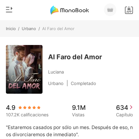
Inicio
/
Urbano
/
Al Faro del Amor
0
Inicio
Recargar
Género
Al Faro del Amor
Moderno
Historia
Luciana
Hombre Lobo
|
Urbano
Completado
Salir
Cuentos
Romance
Instalar APP
4.9
9.1M
634
Urbano
107.2K calificaciones
Vistas
Capítulo
Ranking
"Estaremos casados por sólo un mes. Después de eso, n
os divorciaremos de inmediato".
