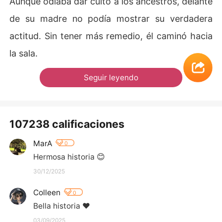
Aunque odiaba dar culto a los ancestros, delante
de su madre no podía mostrar su verdadera
actitud. Sin tener más remedio, él caminó hacia
la sala.
Seguir leyendo
107238 calificaciones
MarA
0
Hermosa historia 😊
30/12/2025
Colleen
0
Bella historia ❤️
03/09/2025