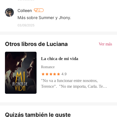
Colleen
0
Más sobre Summer y Jhony.
03/09/2025
Otros libros de Luciana
Ver más
La chica de mi vida
Romance
4.9
"No va a funcionar entre nosotros,
Terence". "No me importa, Carla. Te
quiero a ti sólo a ti". Nunca sabrían lo
que podría suceder si él no se topara con
ella o si ella no hubiera decidido acogerlo
esa noche. A partir de esa mágica noche,
Quizás también le guste
todo había cambiado. Todo parecía