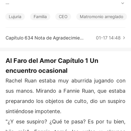
Cuentos Cortos
A pesar de que su bisabuelo había arreglado su matrim
onio antes de nacimiento, él no creía que una mujer tan
Lujuria
Familia
CEO
Matromonio arreglado
 informal y movida como ella merecía ser su esposa.

Poco sabían en aquel entonces que estaban destinados 
Capítulo 634 Nota de Agradecimiento
01-17 14:48
a estar juntos. Hiram, el CEO joven y apuesto que nunca 
sintió atracción por ninguna mujer, y Rachel, la belleza
 que de alguna manera traía mala suerte a todos los ho
Al Faro del Amor Capítulo 1 Un
mbres con los que salía, se casaron, contra todo pronós
encuentro ocasional
tico. ¿Qué será de su vida de matrinomio?
Rachel Ruan estaba muy aburrida jugando con
sus manos. Mirando a Fannie Ruan, que estaba
preparando los objetos de culto, dio un suspiro
sintiéndose impotente.
"¿Y ese suspiro? ¿Qué te pasa? Es por tu bien,