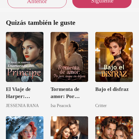
Siguiente
Anterior
Quizás también le guste
El Viaje de
Tormenta de
Bajo el disfraz
Harper:
amor: Por
Enamorada del
favor, ámame
JESSENIA RANA
Isa Peacock
Critter
Príncipe
con dulzura