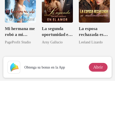
Mi hermana me
La segunda
La esposa
robó a mi
oportunidad en
rechazada es
compañero y se
el amor
multimillonaria
PageProfit Studio
Arny Gallucio
Leeland Lizardo
lo permití
Abrir
Obtenga su bonus en la App