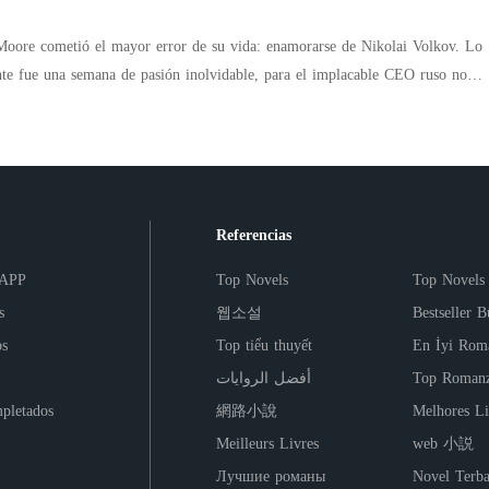
y alto: su propio orgullo.
no vuelve solo por el control del consorcio, sino dispuesto a reclamar el
o ha descuidado. Aprovechando un viaje imprevisto del CEO a Fráncfort,
Moore cometió el mayor error de su vida: enamorarse de Nikolai Volkov. Lo
mplacable que derriba la última pizca de resistencia moral de Alana,
nte fue una semana de pasión inolvidable, para el implacable CEO ruso no
noches de romance a puerta cerrada y una conexión tan profunda como
o antes de regresar a Moscú. Cuando Sienna descubrió que estaba
rlo, solo para chocar contra un muro de desprecio y amenazas levantado por
el verdadero colapso de la dinastía se activa al día siguiente en mitad de un
magnate. Sola y con el corazón roto, Sienna desapareció para proteger a su
o un repentino mareo expone el secreto definitivo. Atrapada entre dos
er pero opuestos en fuego, Alana se enfrenta al dilema más destructivo de su
 local, su mundo de hielo se resquebraja al cruzarse con una niña de cuatro
Referencias
l hijo que crece en su vientre puede ser el heredero legítimo de su esposo...
na niña con su misma mirada desafiante y sus inconfundibles ojos azul hielo.
lobo que ya es dueño de su cuerpo y de su alma.
le ocultó a su heredera por puro egoísmo, Nikolai desata su furia. Con el
 APP
Top Novels
Top Novels
n ejército de abogados, le da un ultimátum despiadado: o se mudan a su
s
웹소설
Bestseller B
o le quitará a la niña para siempre. Nikolai cree que ha comprado a una
os
Top tiểu thuyết
En İyi Rom
ronto descubrirá que la dulce pasante que dejó atrás es ahora una madre leona
أفضل الروايات
Top Romanz
l verdadero engaño ha estado oculto en su propia casa durante años.
pletados
網路小說
Melhores Li
Meilleurs Livres
web 小説
Лучшие романы
Novel Terba