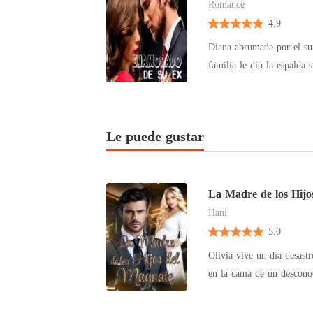
Romance
4.9
Diana abrumada por el sufrimiento que terrence le dió decidió
familia le dio la espalda 
vengarse de todos los que
ella renació era fuerte y bel
guerra entre el amor y el
Le puede gustar
La Madre de los Hijo
Hani
5.0
Olivia vive un día desast
en la cama de un descono
bebé. Justo cuando está a
reaparece y la obliga a te