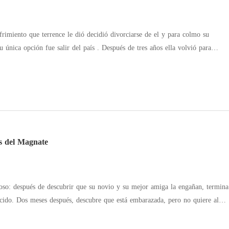
 divorciarse de el y para colmo su
su única opción fue salir del país . Después de tres años ella volvió para
 le hicieron daño , ella ya no era la misma chica que todo soportaba ahora
la pero ¿ que pasará cuando se encuentre con su ex esposo ? Empezará la
 odio ?
s del Magnate
roso: después de descubrir que su novio y su mejor amiga la engañan, termina
cido. Dos meses después, descubre que está embarazada, pero no quiere al
 punto de interrumpir el embarazo, el hombre con quien pasó aquella noche
ner al bebé para él. Cuando su hijo es arrebatado de sus manos, Olivia ni