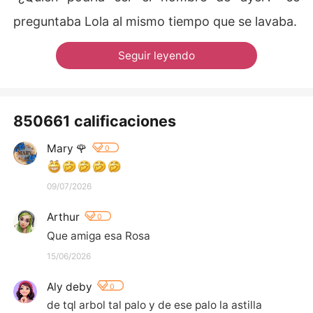
preguntaba Lola al mismo tiempo que se lavaba.
Seguir leyendo
850661 calificaciones
Mary 🌹
0
09/07/2026
Arthur
0
Que amiga esa Rosa
15/06/2026
Aly deby
0
de tql arbol tal palo y de ese palo la astilla