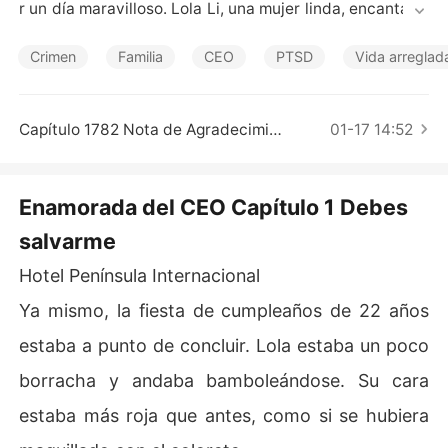
Cuentos Cortos
r un día maravilloso. Lola Li, una mujer linda, encantado
ra e inteligente, graduada en la comunicación audiovisu
al a una edad muy temprana. Todo el mundo pensaba q
Crimen
Familia
CEO
PTSD
Vida arreglad
ue Lola tendría un futuro muy prometedor pero las cosa
s no salieron como se esperaba. Su fiesta de cumpleañ
os de 22 años fue una pesadilla para ella. Cuando termi
Capítulo 1782 Nota de Agradecimiento
01-17 14:52
nó su fiesta de cumpleaños, su mejor amiga la traicionó, 
su novio la abandonó y su familia se arruinó por comple
to. Cuando se despertó al día siguiente, Lola  se encont
Enamorada del CEO Capítulo 1 Debes
raba tumbada en la cama de una habitación de hotel. C
salvarme
on el corazón acelerado, solo podía recordar vagament
e a un hombre extraño con el que estaba anoche. ¿Habí
Hotel Península Internacional
a venido para salvarla? O, ¿era un demonio que lo estab
a persiguiendo?
Ya mismo, la fiesta de cumpleaños de 22 años
estaba a punto de concluir. Lola estaba un poco
borracha y andaba bamboleándose. Su cara
estaba más roja que antes, como si se hubiera