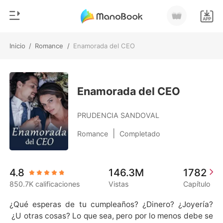
Inicio
/
Romance
/
Enamorada del CEO
0
Inicio
Recargar
Género
Enamorada del CEO
Moderno
Historia
PRUDENCIA SANDOVAL
Hombre Lobo
|
Romance
Completado
Salir
Cuentos
Romance
Instalar APP
4.8
146.3M
1782
Urbano
850.7K calificaciones
Vistas
Capítulo
Ranking
¿Qué esperas de tu cumpleaños? ¿Dinero? ¿Joyería? 
 ¿U otras cosas? Lo que sea, pero por lo menos debe se