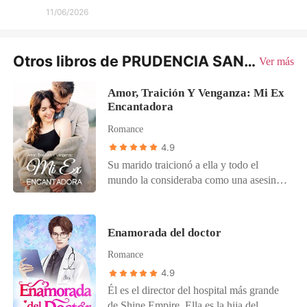
11/06/2026
Otros libros de PRUDENCIA SANDOVAL
Ver más
Amor, Traición Y Venganza: Mi Ex
Encantadora
Romance
4.9
Su marido traicionó a ella y todo el
mundo la consideraba como una asesina.
Abrumada por el odio, Maria se divorció
de su marido, James, y se fue de la
ciudad. Sin embargo, seis años después,
Enamorada del doctor
regresó con el rival más destacado de su
Romance
exmarido. Como un fénix que se
reencarna de las cenizas, juró hacer que
4.9
todos pagaran por lo que le habían hecho.
Él es el director del hospital más grande
Ella aceptó trabajar con él solo para
de Shine Empire. Ella es la hija del