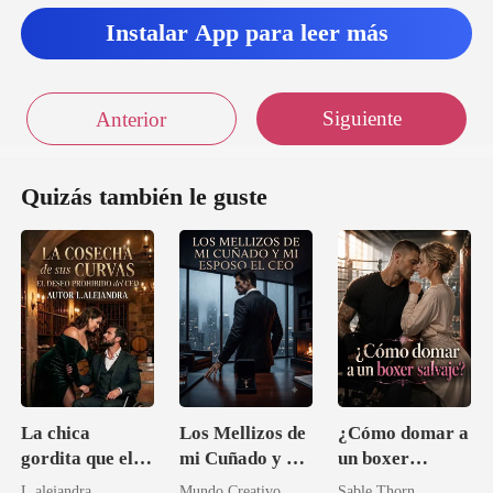
Instalar App para leer más
Siguiente
Anterior
Quizás también le guste
La chica
Los Mellizos de
¿Cómo domar a
gordita que el
mi Cuñado y mi
un boxer
CEO invalidó
Esposo el CEO
salvaje?
L.alejandra
Mundo Creativo
Sable Thorn