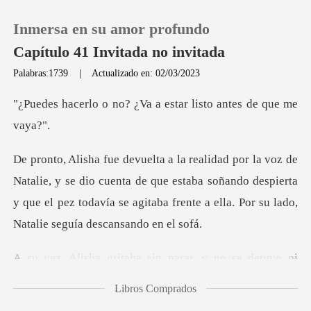
Inmersa en su amor profundo
Capítulo 41 Invitada no invitada
Palabras:1739
|
Actualizado en: 02/03/2023
0
? ¿Va a estar listo a
Recargar
e dio cuenta de que estaba soñando despierta
Historia
y que el pez todavía se ag
Salir
aba sin parar, y no s
Instalar APP
Libros Comprados