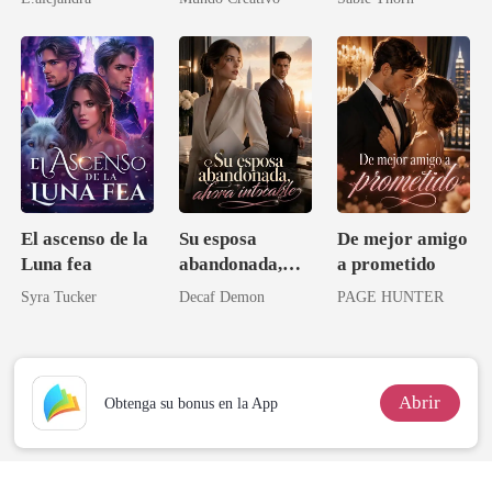
no quería amar
El ascenso de la
Su esposa
De mejor amigo
Luna fea
abandonada,
a prometido
ahora intocable
Syra Tucker
Decaf Demon
PAGE HUNTER
Abrir
Obtenga su bonus en la App