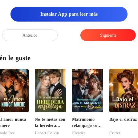
Instalar App para leer más
Anterior
Siguiente
én le guste
l amor nunca
No te metas con
Matrimonio
Bajo el disfraz
muere
la heredera
relámpago con
misteriosa
el magnate,
aule Ree
Hobart Colvin
IReader
Critter
estoy muy