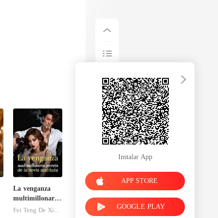
Instalar App
APP STORE
La venganza
multimillonaria
GOOGLE PLAY
secreta de la
Fei Teng De Xiao Kai Shui
novia sustituta