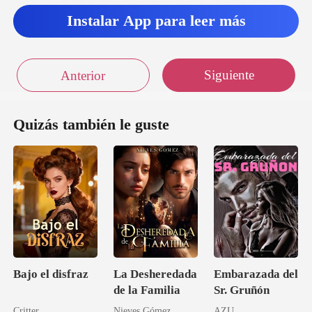
Instalar App para leer más
Siguiente
Anterior
Quizás también le guste
Bajo el disfraz
La Desheredada
Embarazada del
de la Familia
Sr. Gruñón
Critter
Nieves Gómez
AZU.