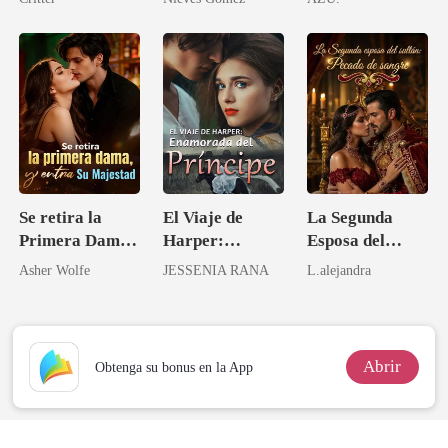
Se retira la
El Viaje de
La Segunda
Primera Dama,
Harper:
Esposa del
y entra Su
Enamorada del
Sultán: Pecado
Asher Wolfe
JESSENIA RANA
L.alejandra
Majestad
Príncipe
de Sangre
Abrir
Obtenga su bonus en la App