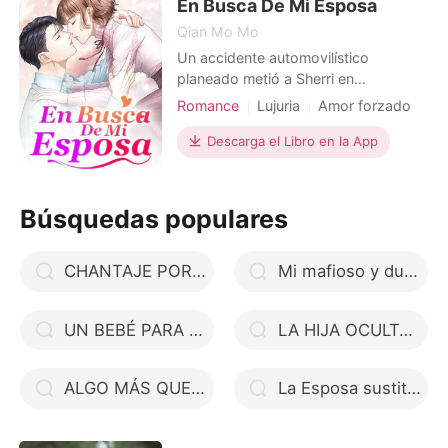
otorgado, cada aspecto de l
En Busca De Mi Esposa
Qian Mo Mo
Un accidente automovilístico
planeado metió a Sherri en
problemas. Jackson, el hijo de su
Romance
Lujuria
Amor forzado
padre adoptivo, pensó que ella fue
Trampa
CEO
quien hirió a su hermana en ese
Descarga el Libro en la App
accidente. Estaba decidido a
convertir su vida en un infierno. La
arrojó sobre la cama sin piedad y
Búsquedas populares
frunció el ceño ante sus ojos
confusos. El
CHANTAJE POR AMOR (LIBRO 2-SERIE HOMBRES DOMINANTES)
Mi mafioso y dulce Amor
UN BEBÉ PARA NAVIDAD
LA HIJA OCULTA DEL CEO
ALGO MÁS QUE UNA VENGANZA
La Esposa sustituta del Magnate