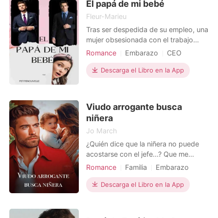
El papá de mi bebé
Fleur-Marieu
Tras ser despedida de su empleo, una
mujer obsesionada con el trabajo
decide seguir el consejo de su mejor
Romance
Embarazo
CEO
amiga y tomarse unas vacaciones
Madre soltera
Dulce
Dramático
fuera de control que la ayuden a salir
Descarga el Libro en la App
Arrogante/Dominante
de la depresión. Lo que no sabia es
que un fin de semana de locura
cambiaria tanto su vida, cuando dos
Viudo arrogante busca
meses después desc
niñera
Jo March
¿Quién dice que la niñera no puede
acostarse con el jefe...? Que me
despidieran de mi trabajo de
Romance
Familia
Embarazo
profesora de la nada era lo último
Arrogante/Dominante
que esperaba. No tengo más remedio
Descarga el Libro en la App
que aceptar un trabajo de niñera para
el multimillonario James Reynolds . El
hombre no acepta un no por