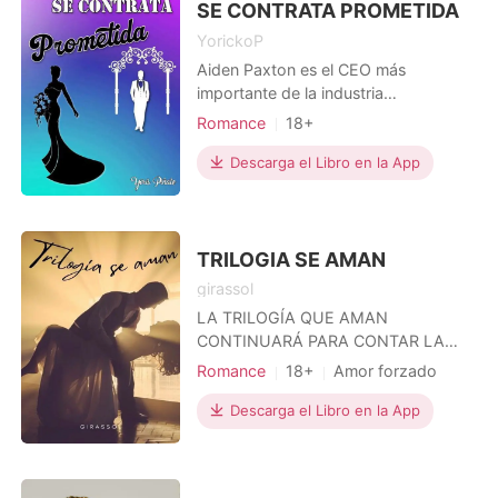
SE CONTRATA PROMETIDA
devolvería la gloria a s
YorickoP
Aiden Paxton es el CEO más
importante de la industria
armamentista mundial y necesitaba
Romance
18+
urgentemente una novia para
Matromonio arreglado
Traición
presentársela a su ambicioso e
Descarga el Libro en la App
CEO
Genios
inescrupuloso tío Oswald, quien
Arrogante/Dominante
aspira desplazarlo poniéndolo en
aprietos al pedirle que le presente a
su prometida en una importante
TRILOGIA SE AMAN
reunión que se efec
girassol
LA TRILOGÍA QUE AMAN
CONTINUARÁ PARA CONTAR LA
HISTORIA DEL AMOR DE LOS
Romance
18+
Amor forzado
CASALES, EL LIBRO ( LA MITAD DE
Amor a primera vista
Bebé
MI ) LUIS Y NARA, RICHARD Y ANA,
Descarga el Libro en la App
CEO
Encantadora
ALVARO Y JAMILE. ● LUÍS Y NARA
Arrogante/Dominante
Luís, donde fue, se quedó con
algunas mujeres, pero nunca tuvo una