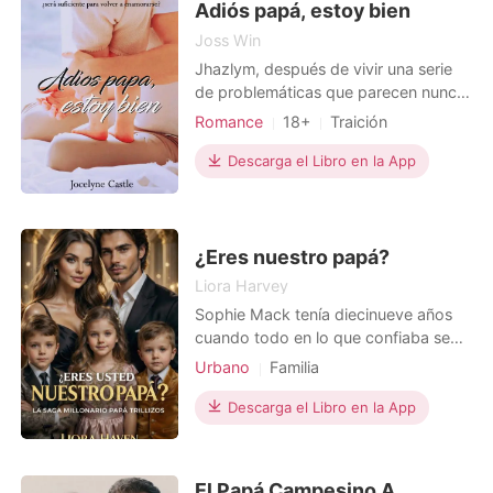
que su madrastra consid
Adiós papá, estoy bien
Joss Win
Jhazlym, después de vivir una serie
de problemáticas que parecen nunca
terminar, decide asistir a terapia en
Romance
18+
Traición
busca de ayuda, pero el universo
Relación secreta
Celebridades
juega a su favor para invitarla hacer
Descarga el Libro en la App
Arrogante/Dominante
una sanación que había ignorado por
muchos años. Sanar la raíz de sus
problemas: su padre. Sigue un
ejercicio de escribi
¿Eres nuestro papá?
Liora Harvey
Sophie Mack tenía diecinueve años
cuando todo en lo que confiaba se
convirtió en polvo en una sola noche:
Urbano
Familia
su novio, su hermanastra, la fe de su
Relación de una noche
MXB
padre en ella. Salió de Nueva York
Descarga el Libro en la App
Urbano
Pasión por una noche
con solo una maleta, la amabilidad de
Bebé
Romance
su mejor amiga y, dos semanas
después, la noticia de que estaba
El Papá Campesino A