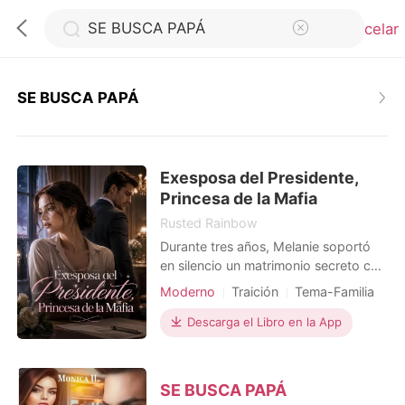
Cancelar
SE BUSCA PAPÁ
0
Exesposa del Presidente,
Recargar
Princesa de la Mafia
Rusted Rainbow
Historia
Durante tres años, Melanie soportó
en silencio un matrimonio secreto con
el presidente. Pero en el funeral de su
Salir
Moderno
Traición
Tema-Familia
madre, él apareció con la mujer que
realmente amaba. La última
Descarga el Libro en la App
humillación llegó cuando Melanie
Instalar APP
descubrió que él le había dado a esa
mujer el corazón donado que su
SE BUSCA PAPÁ
madre necesitaba para sobrevivir.