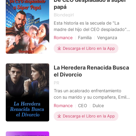
lluvioso.
papá
Blondegirl
Esta historia es la secuela de "La
madre del hijo del CEO despiadado".
En un inicio se narró cómo los
Romance
Familia
Venganza
caminos de Ángela y Archer se
Embarazo
CEO
Madre soltera
cruzaron una noche de lujuria, noche
Descarga el Libro en la App
Lujuria/Erótica
en la cual concibieron un bebé para
Arrogante/Dominante
luego nunca volver a verse hasta que
La Heredera Renacida Busca
ella supo la noticia y él no creyó su
palabra. Ángela prom
el Divorcio
PR
Tras un acalorado enfrentamiento
con su marido y su compañera, Emilia
fue empujada escaleras abajo. Creía
Romance
CEO
Dulce
que moriría, pero cuando despertó
de nuevo, se dio cuenta de que había
Descarga el Libro en la App
viajado al pasado dos años atrás.
Dios le ofreció una oportunidad de
enmendar su camino. Esta vez,