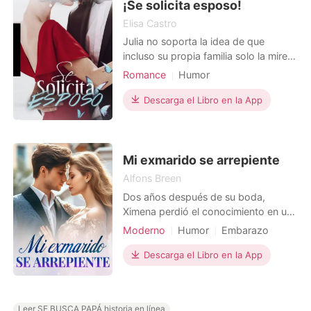
embarazada... y el pad
¡Se solicita esposo!
Elisa Castro
Julia no soporta la idea de que
incluso su propia familia solo la mire
como ''La pobre soltera'' y está
Romance
Humor
decidida a ponerle fin a los ridículos
Amor en la oficina
rumores de que extraña a su ex novio
Descarga el Libro en la App
Arrogante/Dominante
-que la abandonó a pocos meses de
casarse.- Bajo la rabia y la ira -Y los
efectos nocivos del alcohol- ella hace
una pr
Mi exmarido se arrepiente
Alfons Breen
Dos años después de su boda,
Ximena perdió el conocimiento en un
charco de sangre durante un parto
Moderno
Humor
Embarazo
difícil, olvidando que su exmarido se
Divorcio
Ex esposa
Gemelos
iba a casar con otra persona ese día.
Descarga el Libro en la App
Dramático
"Nos vamos a divorciar, pero el bebé
se queda conmigo". Estas palabras
resonaron en su mente. Sabía que él
Leer SE BUSCA PAPÁ historia en línea