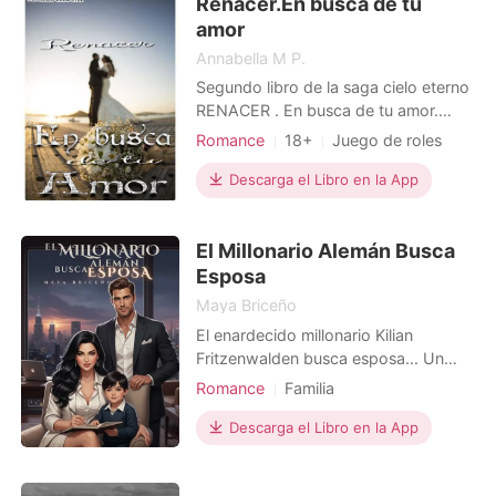
Renacer.En busca de tu
le importó fijarse en él. S
amor
Annabella M P.
Segundo libro de la saga cielo eterno
RENACER . En busca de tu amor.
Luego de ser despreciada por el
Romance
18+
Juego de roles
hombre que ama. Y señalada como la
Matromonio arreglado
peor de las mujeres .Kiara Rossi.
Descarga el Libro en la App
Embarazo
CEO
Sumergida en la depresion, resurge
Arrogante/Dominante
como un ave fenix siendo una mujer
El Millonario Alemán Busca
empoderada empresaria como Kiara
De la Rosa.. Él, después d
Esposa
Maya Briceño
El enardecido millonario Kilian
Fritzenwalden busca esposa... Un
encantador CEO de residencia
Romance
Familia
alemana se encuentra en la búsqueda
Matromonio arreglado
de una esposa. ¿Logrará encontrarla?
Descarga el Libro en la App
Embarazo
Bebé
Hermoso
A su vez; una hermosa mujer latina,
Madre soltera
divorciada de un matrimonio fallido