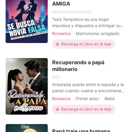
AMIGA
MaferColmenares05
Teira Templeton es una mujer
impulsiva y dispuesta a entregar su
corazón, aún sabiendo que puede ser
Romance
Matromonio arreglado
lastimado en el proceso. Killiam
Relación secreta
Celebridades
Hasting es un hombre con muchos
Descarga el Libro en la App
Gemelos
Hermoso
triunfos asegurados en su carrera de
futbolista, pero tiene la desdicha de
Recuperando a papá
haber sido plantado el día de su
millonario
boda. Killiam y Teira se
AZU.
Anastasia queda entre la espada y la
pared cuando vuelve a encontrarse
con el hombre más arrogante de
Romance
Primer amor
Bebé
todos: el padre de su hija.
CEO
Relación de una noche
Descarga el Libro en la App
Arrogante/Dominante
Papá traje una humana