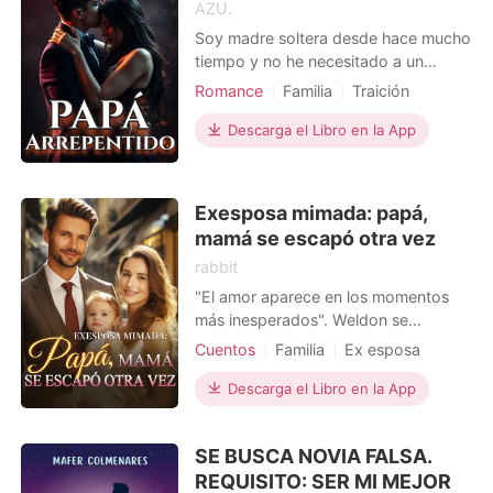
AZU.
Soy madre soltera desde hace mucho
tiempo y no he necesitado a un
hombre después de mis fracasos
Romance
Familia
Traición
amorosos, mi última relación fallida
Embarazo
CEO
dejó un resultado: Un hermoso hijo, y
Descarga el Libro en la App
Arrogante/Dominante
ahora él a sus 10 años ha localizado a
su padre y le exige que vivamos
juntos en la misma casa. No quiero
Exesposa mimada: papá,
hacerlo, no puedo vivi
mamá se escapó otra vez
rabbit
"El amor aparece en los momentos
más inesperados". Weldon se
convirtió en otro hombre tras la
Cuentos
Familia
Ex esposa
muerte de su esposa. Se olvidó de las
Dulce
aventuras amorosas, y se enfocó en
Descarga el Libro en la App
criar a su hijo. Todos pensaban que
no le daría otra oportunidad al amor.
SE BUSCA NOVIA FALSA.
Un día, su recién contratada médica
REQUISITO: SER MI MEJOR
familiar lo visit