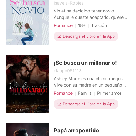
Isavela-Robles
Violet ha decidido tener novio.
Aunque le cueste aceptarlo, quiere
tener un novio. Porque la vida en la
Romance
18+
Traición
universidad no es fácil y tener un
Primer amor
CEO
Hermoso
novio le facilitaría las cosas. Un novio
Descarga el Libro en la App
Dramático
Arrogante/Dominante
que curse una carrera en la
universidad sabría dónde queda cada
cosa en el campus y se lo indicaría. Si
tuviera un novio
¡Se busca un millonario!
claupc951113
Ashley Moon es una chica tranquila.
Vive con su madre en un pequeño
pueblo, a tan solo treinta kilómetros
Romance
Familia
Primer amor
de distancia de la ciudad. Trabaja a
Boda tras un corto noviazgo
medio tiempo en una cafetería-
Descarga el Libro en la App
CEO
Secretario
Dulce
librería, para pagar sus estudios y la
educación de su hermano menor. Su
vida no tiene nada de interesante,
realiza la misma ru
Papá arrepentido