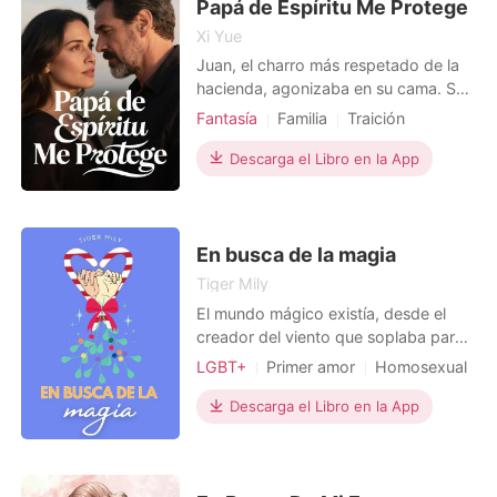
Papá de Espíritu Me Protege
respuesta. Ahora que soy la
Xi Yue
Juan, el charro más respetado de la
hacienda, agonizaba en su cama. Su
propia esposa, Doña Elena, veía con
Fantasía
Familia
Traición
frialdad cómo le extraían la sangre,
Venganza
Bebé
Dramático
una sangre destinada a salvar a Don
Descarga el Libro en la App
Ricardo, el capataz, por quien,
decían, se estaba muriendo Juan.
Pedrito, mi hijo de cinco años, entró
corriendo, sus
En busca de la magia
Tiger Mily
El mundo mágico existía, desde el
creador del viento que soplaba para
mover las hojas a capricho propio
LGBT+
Primer amor
Homosexual
hasta las estaciones del clima que
De amigos a amados
eran creadas por poderosos espíritus
Descarga el Libro en la App
Chico travieso
Dulce
Magical
naturales. Estos seres vivían
exclusivamente para celebrar y
alimentar el don que les había sido