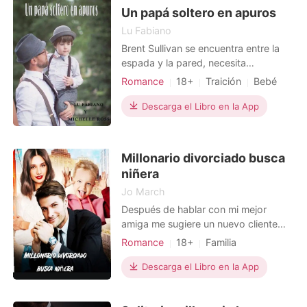
Un papá soltero en apuros
Lu Fabiano
Brent Sullivan se encuentra entre la
espada y la pared, necesita
urgentemente encontrar a una
Romance
18+
Traición
Bebé
persona de su confianza, que lo
CEO
ayude a cuidar a su hijo de 3 años, al
Descarga el Libro en la App
verse soltero de repente, el mundo se
le viene encima, un excelente CEO de
la industria arquitectónica, no se va a
Millonario divorciado busca
dar por vencido, con
niñera
Jo March
Después de hablar con mi mejor
amiga me sugiere un nuevo cliente
para mi negocio, su hermano mayor .
Romance
18+
Familia
Solo tenía que ir a la entrevista y ser
Embarazo
Divorcio
aprobada como su nueva niñera,
Descarga el Libro en la App
pero no contaba con mi torpeza y su
atractivo físico , ambos ingredientes