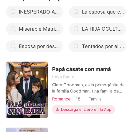
INESPERADO AMOR DEL CEO
La esposa que compré
Miserable Matrimonio (Saga #1 «Amores encadenados »)
LA HIJA OCULTA DEL CEO
Esposa por despecho
Tentados por el Deseo
Papá cásate con mamá
Iraya Baute
Clara Goodman, es la primogénita de
la familia Goodman, una familia de
empresarios de Nueva Zelanda, su
Romance
18+
Familia
madre murió cuando ella tenía seis
Embarazo
CEO
Genios
años, y su padre volvió a casarse
Descarga el Libro en la App
Relación de una noche
poco después con una mujer que la
Madre soltera
odiaba, más aún cuando nació su
hija, y hermana de Clara, Karen, a la
Arrogante/Dominante