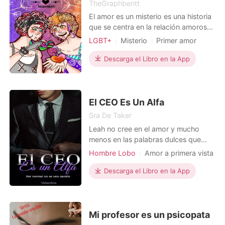
TheGraphbentt
El amor es un misterio es una historia
que se centra en la relación amorosa
de Archie y Joey. Primero tenemos a
LGBT+
Misterio
Primer amor
Archie, quien es un chico con un
Homosexual
pasado traumático, dichos sucesos le
Descarga el Libro en la App
hicieron desarrollar muchos
trastornos y crisis que le han
dificultado la convivencia normal con
las personas. Despu
El CEO Es Un Alfa
Sra De Taker
Leah no cree en el amor y mucho
menos en las palabras dulces que
vienen en rosas llenas de espinas. Ella
Hombre Lobo
Amor a primera vista
es una gran bailarina de ballet, pero
CEO
Arrogante/Dominante
una lesión, la dejó fuera de los
Descarga el Libro en la App
escenarios y con un amargo recuerdo
de esa noche. Ares, Alfa de la
manada Diamond de Irlanda,
ahuyenta a las mujeres porque
Mi profesor es un psicopata