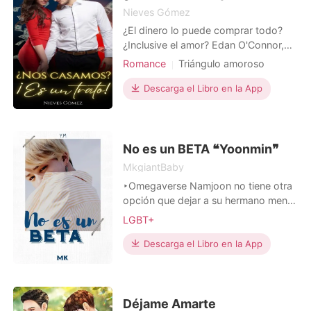
Nieves Gómez
¿El dinero lo puede comprar todo?
¿Inclusive el amor? Edan O'Connor,
un millonario, heredero de una
Romance
Triángulo amoroso
importante empresa de inversiones, le
CEO
Matrimonio por contrato
promete a su padre casarse frente a
Descarga el Libro en la App
Trama llena de altibajos
él, en su lecho de muerte, para
cumplir con su último deseo, solo hay
un detalle, su padre no tolera a su
novia, Vivian. Por
No es un BETA ❝Yoonmin❞
MkgiantBaby
‣Omegaverse Namjoon no tiene otra
opción que dejar a su hermano menor
Park Jimin al cuidado de su mejor
LGBT+
amigo, ese era Min Yoongi; Un alfa
desinteresado y amargado que solo
Descarga el Libro en la App
vivía para escribir novelas, y beber
grandes cantidades de café. Por otro
lado estaba el pequeño beta, o
bueno, así es
Déjame Amarte