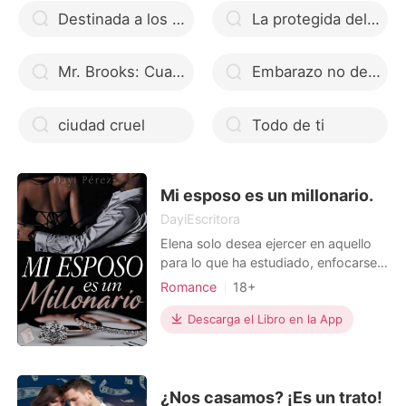
Destinada a los gemelos alfas
La protegida del Lobo y el Demonio
Mr. Brooks: Cuando las apariencias engañan
Embarazo no deseado
ciudad cruel
Todo de ti
Mi esposo es un millonario.
DayiEscritora
Elena solo desea ejercer en aquello
para lo que ha estudiado, enfocarse
en sus objetivos, sonreír, salir y
Romance
18+
disfrutar sin compromisos de por
Matromonio arreglado
medio. Hero Clark no supera la
Descarga el Libro en la App
Arrogante/Dominante
traición de su exprometida y busca
con desesperación una madre
sustituta para una pequeña que dejan
en su apartamento. Ella inte
¿Nos casamos? ¡Es un trato!