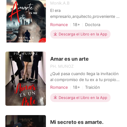
Monik.A.B
dispuesto a poner fin a toda esa
farsa.
El era
empresario,arquitecto,proveniente de
la familia mas importante del gremio
Romance
18+
Doctora
bancario,mujeriego, millonario,guapo,
acostumbrado a que todas las
Descarga el Libro en la App
mujeres estén a sus pies a tener
todas las que quiera, misterioso,
reservado,inteligente, orgulloso y
soberbio, moviéndose en los mejores
Amar es un arte
lugares,relaci
PH. MUÑOZ
¿Qué pasa cuando llega la invitación
al compromiso de tu ex a tu propio
departamento? ¿Qué deberías sentir?
Romance
18+
Traición
En esa encrucijada se encuentrqa
Primer amor
Celebridades
CEO
Alma Scott Soré o simplemente ASS.
Descarga el Libro en la App
Encantadora
La hermosa pelirroja, actriz de
Arrogante/Dominante
profesión y loquilla por vocación.
Pero no solo la invitación de Thomas
llega en el momento
Mi secreto es amarte.