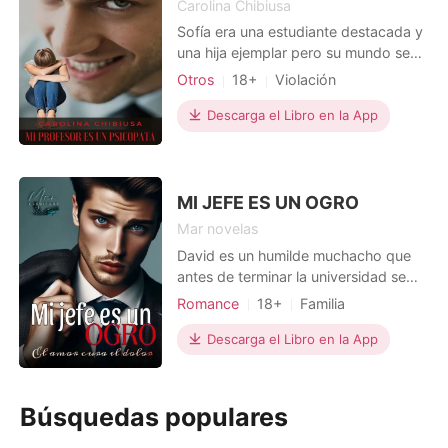
Carolina Chibiusa
Sofía era una estudiante destacada y
una hija ejemplar pero su mundo se
pone de cabeza cuando su profesor
Otros
18+
Violación
califica su prueba con una nota que
Profesor y estudiante
Profesor
no merecía. Ese aparentemente
Descarga el Libro en la App
Mafia
Dramático
insignificante detalle despojara a
Arrogante/Dominante
Sofía de la inocencia de sus 18 años,
le mostrará lo crudo que puede ser el
mundo pero, sobre
MI JEFE ES UN OGRO
Mar novelas
David es un humilde muchacho que
antes de terminar la universidad se
convirtió en padre , de una hermosa
Romance
18+
Familia
niña en la cual le colocaron Alessia.
Matromonio arreglado
Pero la mamá de su hija lo abandonó
Descarga el Libro en la App
Primer amor
CEO
Encantadora
porque no quería ser pobre toda la
vida y con el no conseguiría nunca
nada, lo dejo con la pequeña y se
Búsquedas populares
marcho con su ama