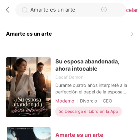
Cancelar
Amarte es un arte
0
Su esposa abandonada,
Recargar
ahora intocable
Decaf Demon
Historia
Durante cuatro años interpreté a la
perfección el papel de la esposa
perfecta y sumisa de mi esposo
Salir
Moderno
Divorcio
CEO
multimillonario, Damian Nunez.
Mientras sangraba por una herida de
Descarga el Libro en la App
bala que había recibido al intentar
Instalar APP
cerrar un acuerdo de varios miles de
millones de dólares para su empresa,
Amarte es un arte
me arrastré hasta nuestro ático,