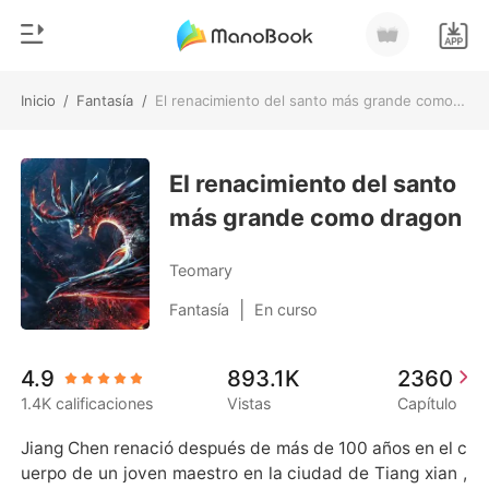
Inicio
/
Fantasía
/
El renacimiento del santo más grande como dragon
0
Inicio
Recargar
El renacimiento del santo
Género
más grande como dragon
Moderno
Historia
Hombre Lobo
Teomary
Salir
Cuentos
|
Fantasía
En curso
Romance
Instalar APP
4.9
893.1K
2360
Urbano
1.4K calificaciones
Vistas
Capítulo
Ranking
Jiang Chen renació después de más de 100 años en el c
uerpo de un joven maestro en la ciudad de Tiang xian ,