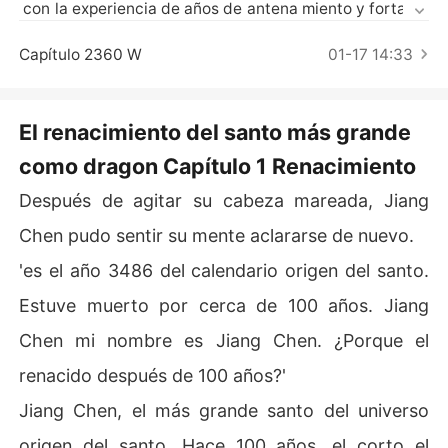
Cuentos Cortos
 con la experiencia de años de antena miento y fortalec
imiento usando sangre de bestias para su transformaci
ón, Jiang Chen comenzará su camino a la cima de la he
Capítulo 2360 W
01-17 14:33
gemonía, usando la técnica de cultivo del dragon.
El renacimiento del santo más grande
como dragon Capítulo 1 Renacimiento
Después de agitar su cabeza mareada, Jiang
Chen pudo sentir su mente aclararse de nuevo.
'es el año 3486 del calendario origen del santo.
Estuve muerto por cerca de 100 años. Jiang
Chen mi nombre es Jiang Chen. ¿Porque el
renacido después de 100 años?'
Jiang Chen, el más grande santo del universo
origen del santo. Hace 100 años, el corto el