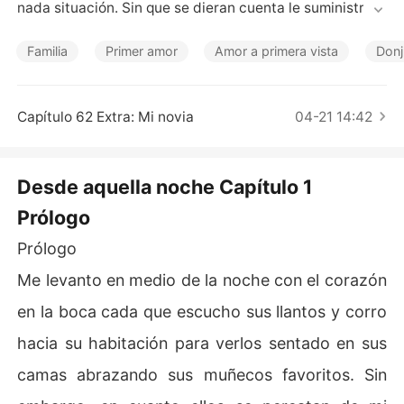
Cuentos Cortos
nada situación. Sin que se dieran cuenta le suministraro
n un fuerte afrodisiaco, el cual la hizo pasar la noche co
n un hombre supuestamente desconocido. Sin embarg
Familia
Primer amor
Amor a primera vista
Don
o, aquel hombre resultó ser uno de los hijos de su jefe, p
ero todo se tornó complicado cuando producto de esa
 noche ella quedó embarazada. ¿Qué sucederá cuando
Capítulo 62 Extra: Mi novia
04-21 14:42
 un padre rechace a su bebé sin haber nacido y encima
 de eso pretende que lo aborten? Esa es una buena pre
gunta si resulta que años después regresas en busca d
Desde aquella noche Capítulo 1
e perdón para enmendar el error que jamás debió de ha
Prólogo
ber sucedido.
Prólogo
Me levanto en medio de la noche con el corazón
en la boca cada que escucho sus llantos y corro
hacia su habitación para verlos sentado en sus
camas abrazando sus muñecos favoritos. Sin