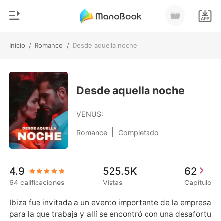
Inicio
/
Romance
/
Desde aquella noche
0
Inicio
Recargar
Género
Desde aquella noche
Moderno
Historia
VENUS:
Hombre Lobo
|
Romance
Completado
Salir
Cuentos
Romance
Instalar APP
4.9
525.5K
62
Urbano
64 calificaciones
Vistas
Capítulo
Ranking
Ibiza fue invitada a un evento importante de la empresa 
para la que trabaja y allí se encontró con una desafortu