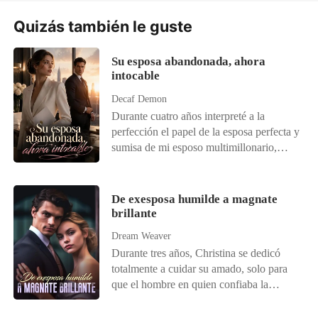
Quizás también le guste
Su esposa abandonada, ahora
intocable
Decaf Demon
Durante cuatro años interpreté a la
perfección el papel de la esposa perfecta y
sumisa de mi esposo multimillonario,
Damian Nunez. Mientras sangraba por
una herida de bala que había recibido al
intentar cerrar un acuerdo de varios miles
De exesposa humilde a magnate
de millones de dólares para su empresa,
brillante
me arrastré hasta nuestro ático, dispuesto
Dream Weaver
a poner fin a toda esa farsa.
Durante tres años, Christina se dedicó
totalmente a cuidar su amado, solo para
que el hombre en quien confiaba la
desechara sin piedad. Para colmo, él trajo
a su nueva amante, convirtiéndola en el