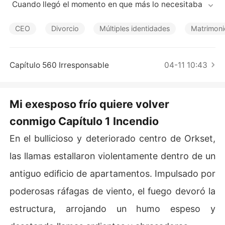
Cuentos Cortos
 Cuando llegó el momento en que más lo necesitaba, su
 marido estaba en compañía de otra mujer.

CEO
Divorcio
Múltiples identidades
Matrimoni
Carrie ya estaba harta. Decidió divorciarse de Kristoph
er y seguir adelante con su vida. Sin embargo, solo cua
ndo ella se marchó, Kristopher se dio cuenta de lo impo
Capítulo 560 Irresponsable
04-11 10:43
rtante que era ella para él.

Ante los innumerables admiradores de su exesposa, Kri
Mi exesposo frío quiere volver
stopher le ofreció 20 millones de dólares y le propuso d
conmigo Capítulo 1 Incendio
e nuevo: "Casémonos de nuevo".
En el bullicioso y deteriorado centro de Orkset,
las llamas estallaron violentamente dentro de un
antiguo edificio de apartamentos. Impulsado por
poderosas ráfagas de viento, el fuego devoró la
estructura, arrojando un humo espeso y