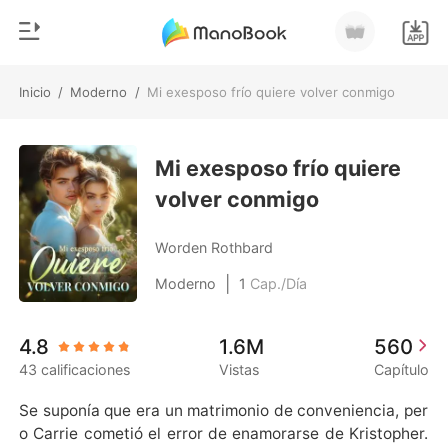
Inicio
/
Moderno
/
Mi exesposo frío quiere volver conmigo
0
Inicio
Recargar
Mi exesposo frío quiere
Género
volver conmigo
Moderno
Historia
Hombre Lobo
Worden Rothbard
Salir
Cuentos
|
Moderno
1
Cap./Día
Romance
Instalar APP
4.8
1.6M
560
Urbano
43 calificaciones
Vistas
Capítulo
Ranking
Se suponía que era un matrimonio de conveniencia, per
o Carrie cometió el error de enamorarse de Kristopher.