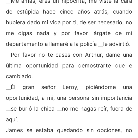
__Me amas, eres un hipócrita, me viste la cara
a palabra.

de estúpida hace cinco años atrás, cuando
Camino al interior del lugar, Sabrina lo seguía de cerca,
hubiera dado mi vida por ti, de ser necesario, no
 abrió la puerta y coloco las maletas, la chica entró con
me digas nada y por favor lárgate de mi
 una sonrisa. 

departamento a llamaré a la policía __le advirtió.
__Me case contigo por obligación, espero lo entiendas,
__Por favor no te cases con Arthur, dame una
 no me llames, ni me molestes, no quiero saber nada de
 ti. 

última oportunidad para demostrarte que e
cambiado.
__¿¿Me dejaras aquí, sola?? __Pregunto confundida. 

__Él gran señor Leroy, pidiéndome una
__Eres mi esposa, solo en un maldito documento, para m
oportunidad, a mi, una persona sin importancia
i es solo un papel sin importancia. 

__se burló la chica __no me hagas reír, fuera de
El corazón de la chica se estrujo al escuchar las palabr
aquí.
as de su esposo, lo observo marcharse sin decir nada m
ás, no siquiera la dejó hablar, desde ese momento, su c
James se estaba quedando sin opciones, no
uento de hadas se volvió un infierno. 
