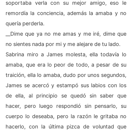
soportaba verla con su mejor amigo, eso le
remordía la conciencia, además la amaba y no
🌸NOTA DE AUTORA🌸

quería perderla.
Espero les guste esta historia cargada de amor y much
__Dime que ya no me amas y me iré, dime que
o drama, historia original de mi autoría, no olviden dejar 
sus comentarios, para mi es importante conocer sus opi
no sientes nada por mi y me alejare de tu lado.
niones.

Sabrina miro a James molesta, ella todavía lo
Bienvenido/a seas adorable lector, que disfruten la ave
amaba, que era lo peor de todo, a pesar de su
ntura❤️ 

traición, ella lo amaba, dudo por unos segundos,
James se acercó y estampó sus labios con los
de ella, al principio se quedó sin saber que
hacer, pero luego respondió sin pensarlo, su
cuerpo lo deseaba, pero la razón le gritaba no
hacerlo, con la última pizca de voluntad que