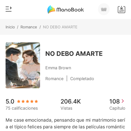
Inicio
/
Romance
/
NO DEBO AMARTE
0
Inicio
Recargar
Género
NO DEBO AMARTE
Moderno
Historia
Emma Brown
Hombre Lobo
|
Romance
Completado
Salir
Cuentos
Romance
Instalar APP
5.0
206.4K
108
Urbano
75 calificaciones
Vistas
Capítulo
Ranking
Me case emocionada, pensando que mi matrimonio serí
a el típico felices para siempre de las películas romántic