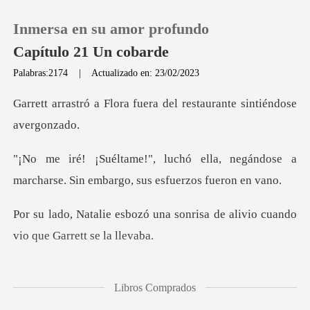
Inmersa en su amor profundo
Capítulo 21 Un cobarde
Palabras:2174
|
Actualizado en: 23/02/2023
0
fuera del restaurante s
Recargar
la, negándose a
marcharse. Sin emb
Historia
na sonrisa de alivio cuando
Salir
v
Instalar APP
hombre y sabía que Flora
Libros Comprados