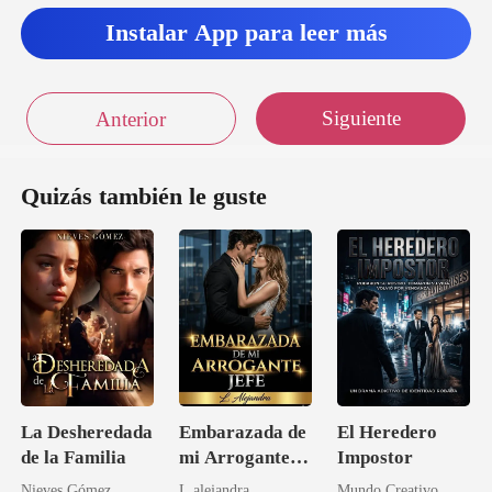
Instalar App para leer más
Siguiente
Anterior
Quizás también le guste
La Desheredada
Embarazada de
El Heredero
de la Familia
mi Arrogante
Impostor
Jefe
Nieves Gómez
L.alejandra
Mundo Creativo