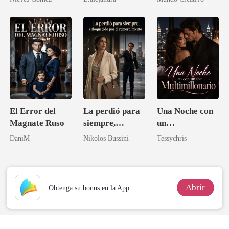
El Error del
La perdió para
Una Noche con
Magnate Ruso
siempre,
un
enloquecido por
Multimillonario
DaniM
Nikolos Bussini
Tessychris
el
remordimiento
Abrir
Obtenga su bonus en la App