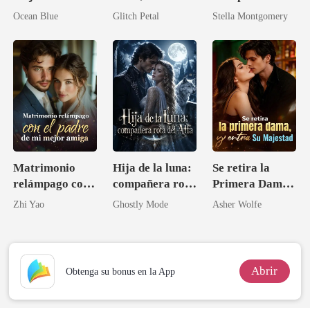
caras
por su padre
Ocean Blue
Glitch Petal
Stella Montgomery
Matrimonio
Hija de la luna:
Se retira la
relámpago con
compañera rota
Primera Dama,
el padre de mi
del Alfa
y entra Su
Zhi Yao
Ghostly Mode
Asher Wolfe
mejor amiga
Majestad
Abrir
Obtenga su bonus en la App