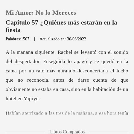
Mi Amor: No lo Mereces
Capítulo 57 ¿Quiénes más estarán en la
fiesta
Palabras:1507
|
Actualizado en: 30/03/2022
0
Recargar
e quedó en la
cama por un rato más mirando desconcertada el techo
Historia
que no reconocía, antes de d
Salir
as tres de la mañana,
Instalar APP
Libros Comprados