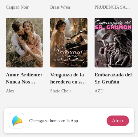
pueblerina es
bestias
Caspian Noir
Brass Wren
PRUDENCIA SANDOVAL
una médica
talentosa
Amor Ardiente:
Venganza de la
Embarazada del
Nunca Nos
heredera en su
Sr. Gruñón
Separaremos
boda humillante
Alex
Static Choir
AZU.
Abrir
Obtenga su bonus en la App