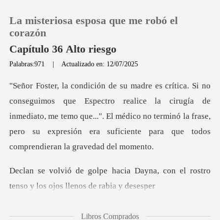
La misteriosa esposa que me robó el
corazón
Capítulo 36 Alto riesgo
Palabras:971
|
Actualizado en: 12/07/2025
0
Recargar
realice la cirugía de
inmediato, me temo que...". El médico no terminó la frase,
Historia
pe
Salir
Dayna, con el rostro
tenso y los
Instalar APP
Libros Comprados