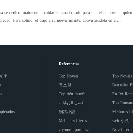
ría a pisotearla. ¿Y su exmarido? Pasó días arrodillado frente a su puerta, suplicando su perdón.
ina se dedicó totalmente a cuidar su amado, solo para que el hombre en quien
 piedad. Para colmo, él trajo a su nueva amante, convirtiéndola en el
Liberada, perfeccionó sus talentos olvidados y dejó a todos boquiabiertos con
o su exmarido descubrió que en realidad ella siempre era un tesoro, el
buscarla de nuevo. "Cariño, volvamos". Con una sonrisa fría, Christina le
. En ese momento, un magnate impecablemente vestido la rodeó con su
 conmigo. ¡Guardias, sáquenlo ahora!".
Referencias
 APP
Top Novels
Top Novels
s
웹소설
Bestseller B
os
Top tiểu thuyết
En İyi Rom
أفضل الروايات
Top Romanz
pletados
網路小說
Melhores Li
Meilleurs Livres
web 小説
Лучшие романы
Novel Terba