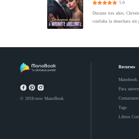
5.0
volve
Durante tres años, Christ
confiaba la desechara sin
hazmerreír de la ciudad. 
un éxito tras otro. Cuand
remordimiento lo llevó a 
escupió: "Déjame en paz"
brazo: "Ahora está casada
Recursos
Manobook
Para autore
Contactarn
© 2018-now
ManoBook
Tags
Libros Com