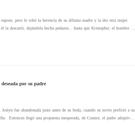
esposo, pero le robó la herencia de su difunta madre y la dio otra mujer.
 él la descartó, dejándola hecha pedazos... hasta que Kristopher, el hombre al
rescató de las ruinas. Ahora, él estaba en una silla de ruedas, con una mirada
ropuso un trato: sanaría sus piernas si él la ayudaba a destruir a su ex. Él se
alianza se consolidaba, él descubrió sus otras identidades: doctora, hacker,
muerto comenzó a latir de nuevo. Pero el ex de la mujer, arrastrándose como
, ¡eres mi esposa! ¿Cómo te atreves a casarte con otro? ¡Vuelve conmigo!".
 deseada por su padre
n, Joslyn fue abandonada justo antes de su boda, cuando su novio prefirió a su
 padre adoptivo
go. Tendrás todo lo que quieras y podrás vengarte de él". El acuerdo
enerosa asignación mensual, abundantes recursos a su alcance, un marido que