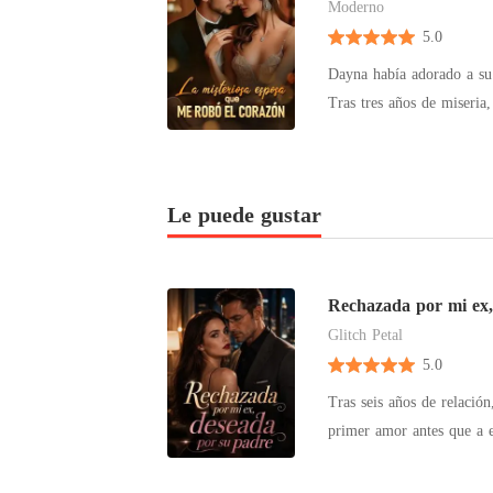
Moderno
5.0
Dayna había adorado a su 
Tras tres años de miseria,
que una vez traicionó, la 
fría como hielo. Ella le p
rio y aceptó. Mientras su 
Le puede gustar
pianista... y su corazón 
un perro, regresó: "Dayna
Rechazada por mi ex,
Glitch Petal
5.0
Tras seis años de relació
primer amor antes que a ella. Entonces llegó una propuesta inesperada, de Connor, el
de su exnovio. "Cásate conmi
tenía sus ventajas: una g