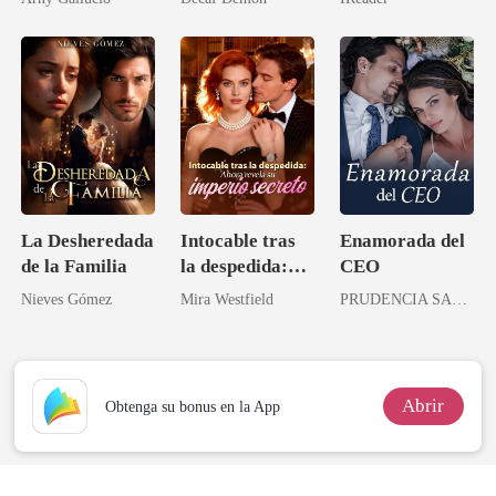
estoy muy
mimada
La Desheredada
Intocable tras
Enamorada del
de la Familia
la despedida:
CEO
Ahora revela su
Nieves Gómez
Mira Westfield
PRUDENCIA SANDOVAL
imperio secreto
Abrir
Obtenga su bonus en la App