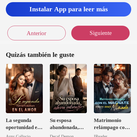
Instalar App para leer más
Siguiente
Anterior
Quizás también le guste
La segunda
Su esposa
Matrimonio
oportunidad en
abandonada,
relámpago con
el amor
ahora intocable
el magnate,
Arny Gallucio
Decaf Demon
IReader