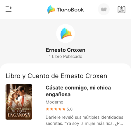
0
Inicio
Recargar
Género
Ernesto Croxen
1 Libro Publicado
Moderno
Historia
Hombre Lobo
Libro y Cuento de Ernesto Croxen
Salir
Cuentos
Cásate conmigo, mi chica
Romance
engañosa
Instalar APP
Moderno
Urbano
5.0
Ranking
Danielle reveló sus múltiples identidades
secretas. "Ya soy la mujer más rica. ¿Por
qué no te casas conmigo? Puedo