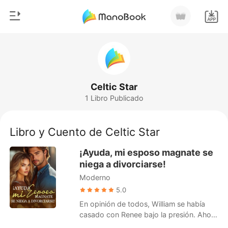
0
Inicio
Recargar
Género
Celtic Star
1 Libro Publicado
Moderno
Historia
Hombre Lobo
Libro y Cuento de Celtic Star
Salir
Cuentos
¡Ayuda, mi esposo magnate se
Romance
niega a divorciarse!
Instalar APP
Moderno
Urbano
5.0
Ranking
En opinión de todos, William se había
casado con Renee bajo la presión. Ahora
que su verdadero amor había vuelto