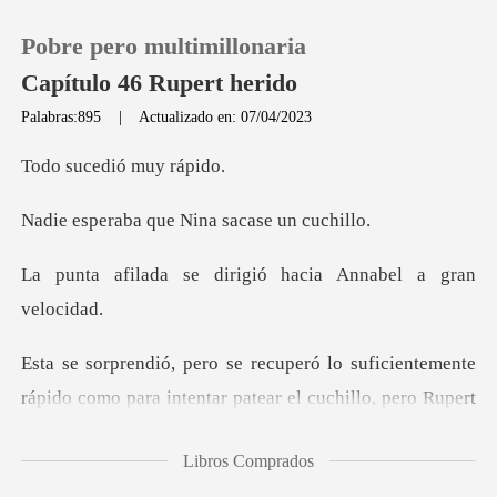
Pobre pero multimillonaria
Capítulo 46 Rupert herido
Palabras:895
|
Actualizado en: 07/04/2023
0
edió muy
que Nina saca
Recargar
dirigió hacia Annabe
Historia
Salir
ficientemente
rápido como para intentar pa
Instalar APP
Libros Comprados
do a Annabel con una mano y