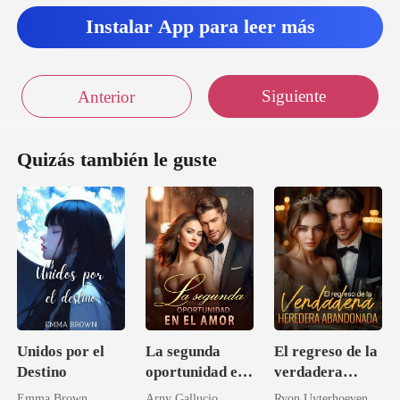
Instalar App para leer más
Siguiente
Anterior
Quizás también le guste
Unidos por el
La segunda
El regreso de la
Destino
oportunidad en
verdadera
el amor
heredera
Emma Brown
Arny Gallucio
Ryon Uyterhoeven