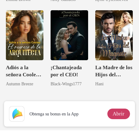
abandonada
Adiós a la
¡Chantajeada
La Madre de los
señora Cooley:
por el CEO!
Hijos del
El regreso de la
Magnate
Autumn Breeze
Black-Wings1777
Hani
arquitecta
Abrir
Obtenga su bonus en la App