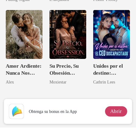
novia de su
de Sangre
el tío de mi
archienemigo
prometido
Amor Ardiente:
Su Precio, Su
Unidos por el
Nunca Nos
Obsesión
destino:
Separaremos
(Romance
casarme con el
Alex
Moxiestar
Cathrin Lees
erótico con
CEO
multimillonario
discapacitado
/ Romance
oscuro)
Abrir
Obtenga su bonus en la App