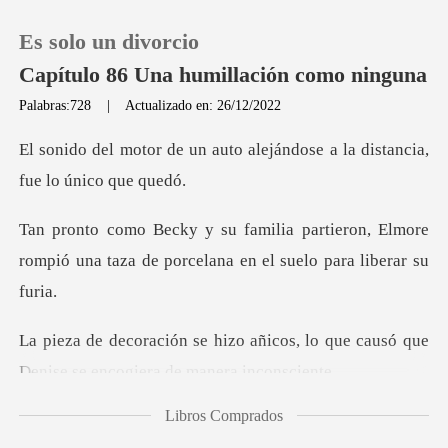
Es solo un divorcio
Capítulo 86 Una humillación como ninguna
Palabras:728
|
Actualizado en: 26/12/2022
0
uto alejándose a la distanc
Recargar
ieron, Elmore
rompió una taza de porcel
Historia
Salir
icos, lo que causó que
Denise se
Instalar APP
Libros Comprados
está pasando?