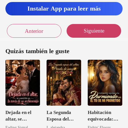
Instalar App para leer más
Siguiente
Anterior
Quizás también le guste
Dejada en el
La Segunda
Habitación
altar, se
Esposa del
equivocada:
convirtió en la
Sultán: Pecado
Durmiendo con
Fading Signal
L.alejandra
Fishin' Floozy