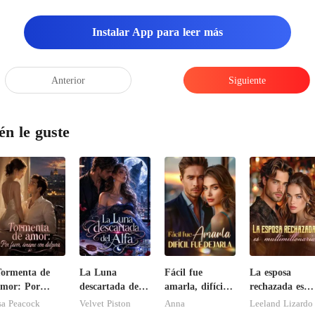
Instalar App para leer más
Anterior
Siguiente
én le guste
ormenta de
La Luna
Fácil fue
La esposa
mor: Por
descartada del
amarla, difícil
rechazada es
avor, ámame
Alfa
fue dejarla
multimillonari
sa Peacock
Velvet Piston
Anna
Leeland Lizardo
on dulzura