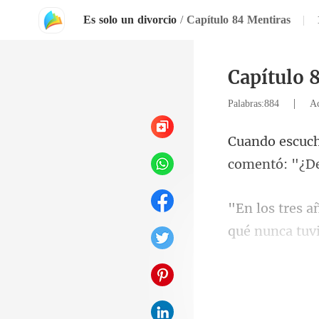
Es solo un divorcio
/
Capítulo 84 Mentiras
|
Capítulo 
|
Palabras:884
Ac
comentó: "¿D
qué nunca tuv