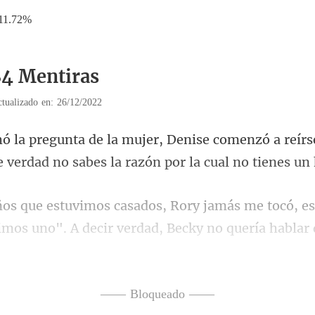
11.72%
84 Mentiras
tualizado en: 26/12/2022
menzó a reírs
e verdad
imos uno". A decir verdad, Becky no quería
—— Bloqueado ——