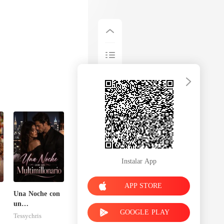
Instalar App
APP STORE
Una Noche con
un
GOOGLE PLAY
a
Multimillonario
Tessychris