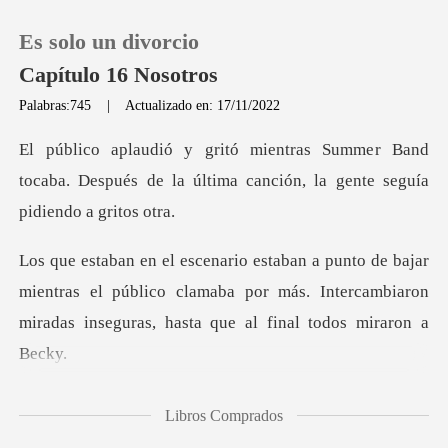
Es solo un divorcio
Capítulo 16 Nosotros
Palabras:745
|
Actualizado en: 17/11/2022
0
r Band
tocaba. Después de la última canció
Recargar
Historia
mientras el público clamaba por más. Intercambiaron
Salir
mir
Instalar APP
ió la mirada y
Libros Comprados