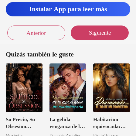
Instalar App para leer más
Siguiente
Anterior
Quizás también le guste
Su Precio, Su
La gélida
Habitación
Obsesión
venganza de la
equivocada:
(Romance
esposa genio del
Durmiendo con
Moxiestar
Demetris Ardolino
Fishin' Floozy