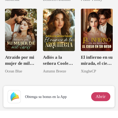
erótico con
multimillonario
el tío de mi
multimillonario
prometido
/ Romance
oscuro)
Atraído por mi
Adiós a la
El infierno en su
mujer de mil
señora Cooley:
mirada, el cielo
caras
El regreso de la
en su beso
Ocean Blue
Autumn Breeze
XingheCP
arquitecta
Abrir
Obtenga su bonus en la App