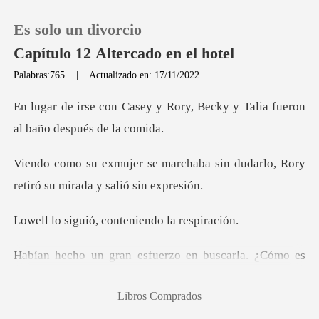
Es solo un divorcio
Capítulo 12 Altercado en el hotel
Palabras:765
|
Actualizado en: 17/11/2022
0
Rory, Becky y Talia fueron
Recargar
aba sin dudarlo, Rory
retiró su
Historia
ó, conteniendo
Salir
rla. ¿Cómo es
Instalar APP
que se convirtió en la d
Libros Comprados