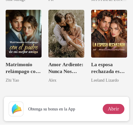
¡mi marido se
negó a dejarme
ir!
Matrimonio
Amor Ardiente:
La esposa
relámpago con
Nunca Nos
rechazada es
el padre de mi
Separaremos
multimillonaria
Zhi Yao
Alex
Leeland Lizardo
mejor amiga
Abrir
Obtenga su bonus en la App