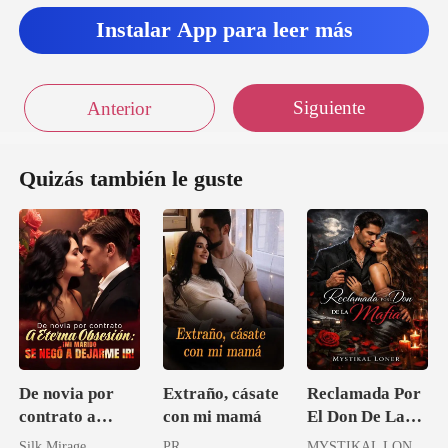
Instalar App para leer más
Siguiente
Anterior
Quizás también le guste
De novia por
Extraño, cásate
Reclamada Por
contrato a
con mi mamá
El Don De La
eterna obsesión:
Mafia
Silk Mirage
PR
MYSTIKAL LONER