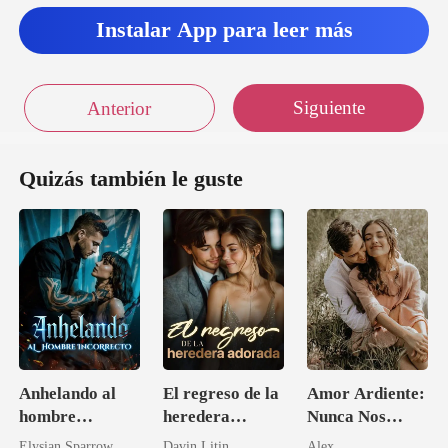
Instalar App para leer más
Siguiente
Anterior
Quizás también le guste
Anhelando al
El regreso de la
Amor Ardiente:
hombre
heredera
Nunca Nos
incorrecto
adorada
Separaremos
Elysian Sparrow
Davin Litin
Alex