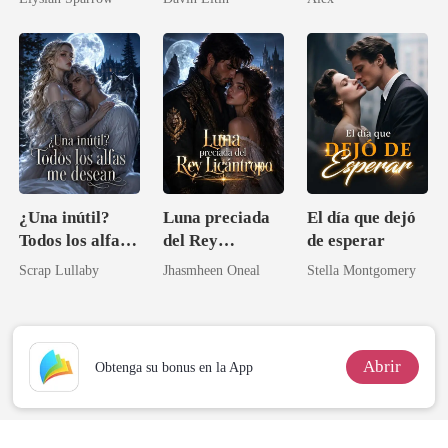
¿Una inútil?
Luna preciada
El día que dejó
Todos los alfas
del Rey
de esperar
me desean
Licántropo
Scrap Lullaby
Jhasmheen Oneal
Stella Montgomery
Abrir
Obtenga su bonus en la App