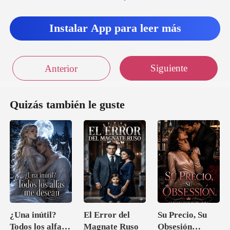
Instalar App para leer más
Siguiente
Anterior
Quizás también le guste
¿Una inútil?
El Error del
Su Precio, Su
Todos los alfas
Magnate Ruso
Obsesión