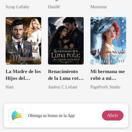
me desean
(Romance
Scrap Lullaby
DaniM
Moxiestar
erótico con
multimillonario
/ Romance
oscuro)
La Madre de los
Renacimiento
Mi hermana me
Hijos del
de la Luna rota:
robó a mi
Magnate
una segunda
compañero y se
Hani
Audrey C Leilani
PageProfit Studio
oportunidad
lo permití
Abrir
Obtenga su bonus en la App