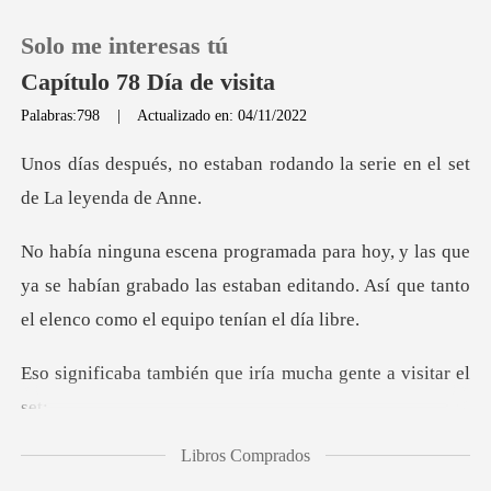
Solo me interesas tú
Capítulo 78 Día de visita
Palabras:798
|
Actualizado en: 04/11/2022
0
ban rodando la serie en el
Recargar
ue
ya se habían grabado las estaban editando. Así qu
Historia
Salir
ién que iría mucha g
Instalar APP
Libros Comprados
amigos de los