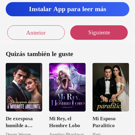
Instalar App para leer más
Siguiente
Anterior
Quizás también le guste
De exesposa
Mi Rey, el
Mi Esposo
humilde a
Hombre Lobo
Paralitico
magnate
Dream Weaver
Angelina Bhardawaj.
Hani