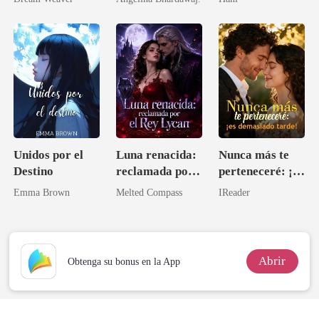
brillante
Unidos por el
Luna renacida:
Nunca más te
Destino
reclamada por
perteneceré: ¡es
el Rey Lycan
demasiado
Emma Brown
Melted Compass
IReader
tarde!
Abrir
Obtenga su bonus en la App