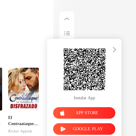
Instalar App
APP STORE
El
n
Contraataque
GOOGLE PLAY
del
Rickie Appiah
Multimillonario