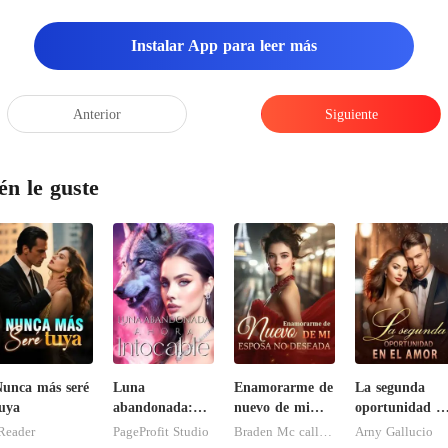
dió como la pólvo
Instalar App para leer más
Anterior
Siguiente
én le guste
unca más seré
Luna
Enamorarme de
La segunda
uya
abandonada:
nuevo de mi
oportunidad e
Ahora intocable
esposa no
el amor
Reader
PageProfit Studio
Braden Mc callum
Arny Gallucio
deseada