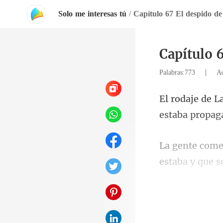
Solo me interesas tú
/
Capítulo 67 El despido d
Capítulo 
|
Palabras:773
Ac
estab
estaba y q
e 