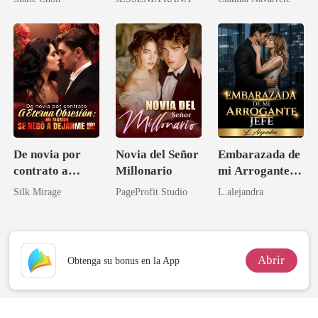
Príncipe
De novia por
Novia del Señor
Embarazada de
contrato a
Millonario
mi Arrogante
eterna obsesión:
Jefe
Silk Mirage
PageProfit Studio
L.alejandra
¡mi marido se
negó a dejarme
ir!
Abrir
Obtenga su bonus en la App