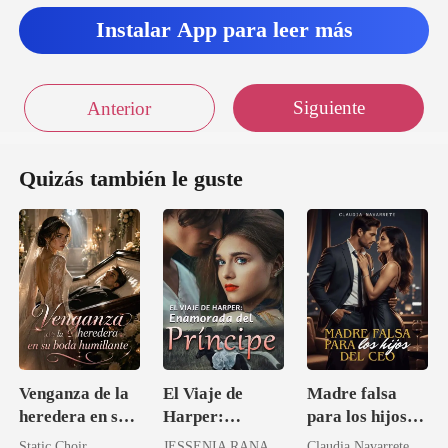
Instalar App para leer más
Siguiente
Anterior
Quizás también le guste
Venganza de la
El Viaje de
Madre falsa
heredera en su
Harper:
para los hijos
boda humillante
Enamorada del
del CEO
Static Choir
JESSENIA RANA
Claudia Navarrete