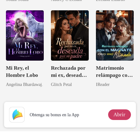
oportunidad
Mi Rey, el
Rechazada por
Matrimonio
Hombre Lobo
mi ex, deseada
relámpago con
por su padre
el magnate,
Angelina Bhardawaj.
Glitch Petal
IReader
estoy muy
mimada
Abrir
Obtenga su bonus en la App