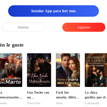
Instalar App para leer más
Anterior
Siguiente
én le guste
La
Una Noche con
Fácil fue
La chica
eencarnación
un
amarla, difícil
gordita que el
el Marte
Multimillonario
fue dejarla
CEO invalidó
Smoke
Tessychris
Anna
L.alejandra
no quería ama