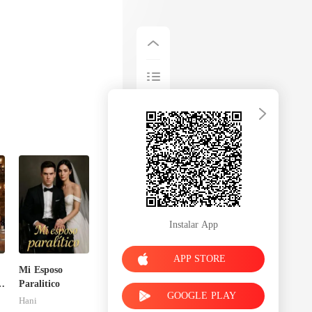
Instalar App
APP STORE
Mi Esposo
Paralitico
GOOGLE PLAY
Hani
r