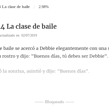
 La clase de baile
|
2.98%
4 La clase de baile
Actualizado en: 02/07/2019
antemente con una 
 rost
sonrisa, asintió y d
era impresió
sora de
—— Bloqueado ——