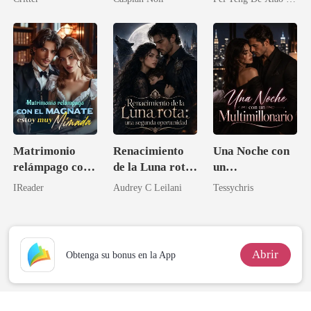
una médica
novia sustituta
talentosa
Matrimonio
Renacimiento
Una Noche con
relámpago con
de la Luna rota:
un
el magnate,
una segunda
Multimillonario
IReader
Audrey C Leilani
Tessychris
estoy muy
oportunidad
mimada
Abrir
Obtenga su bonus en la App