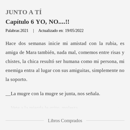
JUNTO A TÍ
Capítulo 6 YO, NO....!!
Palabras:2021
|
Actualizado en: 19/05/2022
0
da mal, comemos entre risas y
Recargar
chistes, la chica resultó ser humana como mi pe
Historia
Salir
la mugre se jun
mierda le gr
Instalar APP
Libros Comprados
s que te e