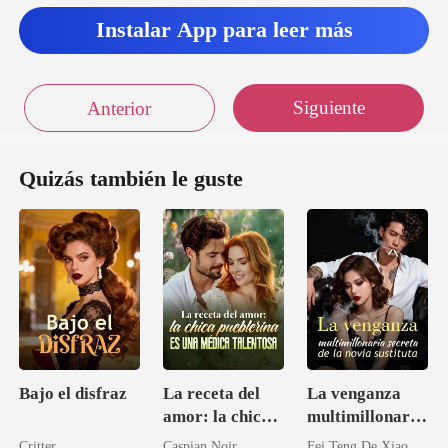
Instalar App para leer más
Siguiente
Anterior
Quizás también le guste
Bajo el disfraz
La receta del
La venganza
amor: la chica
multimillonaria
pueblerina es
secreta de la
Critter
Caspian Noir
Fei Teng De Xiao Kai Shui