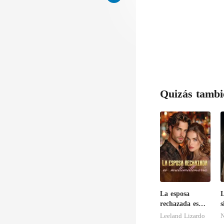
Quizás tambi
La esposa
L
rechazada es
s
multimillonaria
e
Leeland Lizardo
N
e