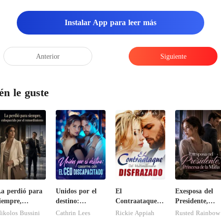
Instalar App para leer más
Anterior
Siguiente
én le guste
a perdió para
Unidos por el
El
Exesposa del
iempre,
destino:
Contraataque
Presidente,
nloquecido por
casarme con el
del
Princesa de la
ikolos Bussini
Cathrin Lees
Rickie Appiah
Rusted Rainbow
l
CEO
Multimillonario
Mafia