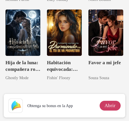
tu alcance,
oportunidad del
cariño!
multimillonario
Hija de la luna:
Habitación
Favor a mi jefe
compañera rota
equivocada:
del Alfa
Durmiendo con
Ghostly Mode
Fishin' Floozy
Souza Souza
el tío de mi
prometido
Abrir
Obtenga su bonus en la App