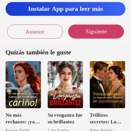
Instalar App para leer más
Siguiente
Anterior
Quizás también le guste
No más
Su venganza fue
Trillizos
rechazos: ¡ya
su brillantez
secretos: La
estoy fuera de
segunda
Kennan Parish
Lazy Sunday
Nikos Boudin