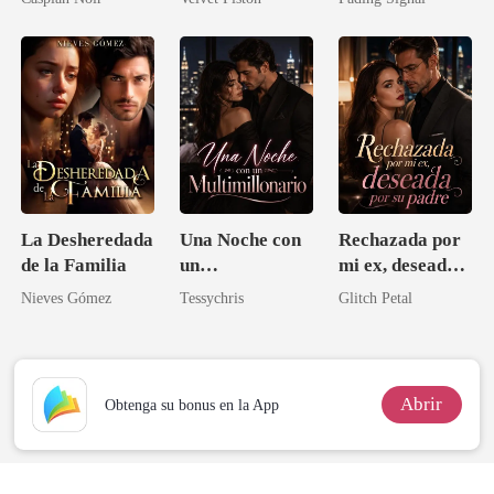
una médica
novia de su
talentosa
archienemigo
La Desheredada
Una Noche con
Rechazada por
de la Familia
un
mi ex, deseada
Multimillonario
por su padre
Nieves Gómez
Tessychris
Glitch Petal
Abrir
Obtenga su bonus en la App