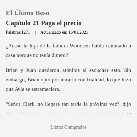
El Último Beso
Capítulo 21 Paga el precio
Palabras:1271
|
Actualizado en: 16/01/2021
0
a Woodsen había caminado a
Recargar
to. Sin
embargo, Brian optó por mirarla con f
Historia
Salir
xima vez", dijo
Ayla. Ella había salido e
Instalar APP
Libros Comprados