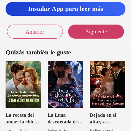
Instalar App para leer más
Siguiente
Anterior
Quizás también le guste
La receta del
La Luna
Dejada en el
amor: la chica
descartada del
altar, se
pueblerina es
Alfa
convirtió en la
Caspian Noir
Velvet Piston
Fading Signal