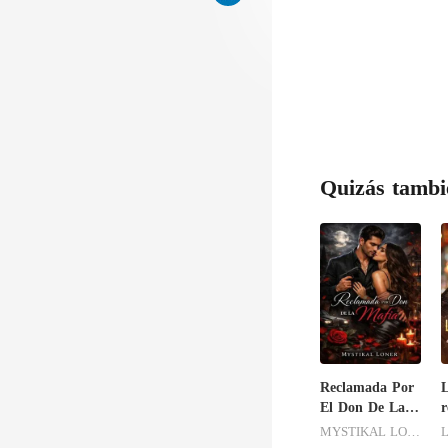
Quizás tambi
Reclamada Por
L
El Don De La
r
Mafia
m
MYSTIKAL LONER
L