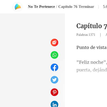
No Te Pertenece
/
Capítulo 76 Terminar
|
5.
Capítulo 
|
Palabras:1371
vist
pue
malicioso: "Y