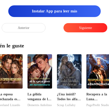
jas en este instante, ¡t
Instalar App para leer más
Anterior
Siguiente
én le guste
a esposa
La gélida
¿Una inútil?
Recupera a la
echazada es
venganza de la
Todos los alfas
Luna
ultimillonaria
esposa genio del
me desean
abandonada
eeland Lizardo
Demetris Ardolino
Scrap Lullaby
PageProfit Studi
multimillonario