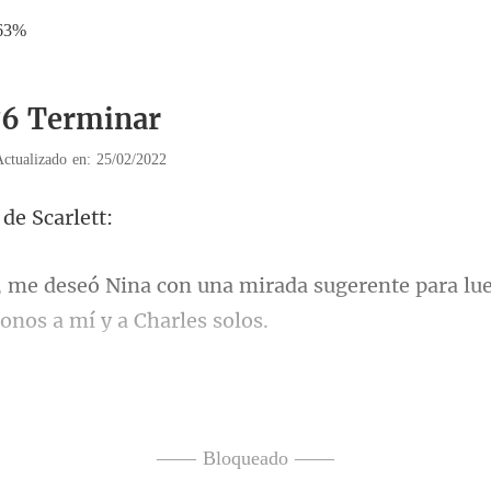
63%
76 Terminar
Actualizado en: 25/02/2022
a de
rada sugerente para lue
él me aconsejó en u
a
—— Bloqueado ——