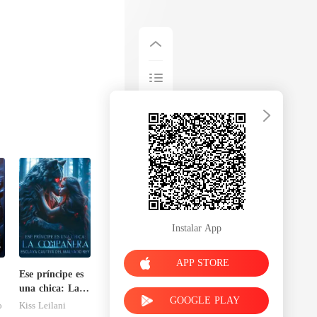
Instalar App
APP STORE
Ese príncipe es
una chica: La
GOOGLE PLAY
compañera
o
Kiss Leilani
esclava cautiva