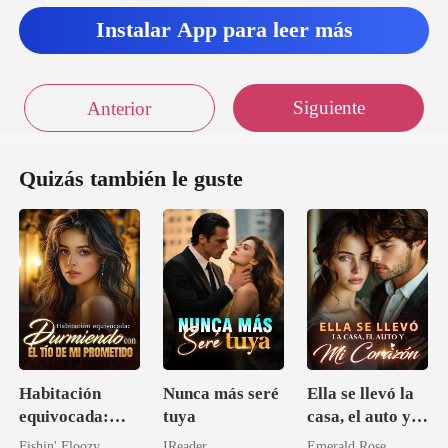
Instalar App para leer más
Siguiente
Anterior
Quizás también le guste
Habitación
Nunca más seré
Ella se llevó la
equivocada:
tuya
casa, el auto y
Durmiendo con
mi corazón
Fishin' Floozy
IReader
Emerald Rose