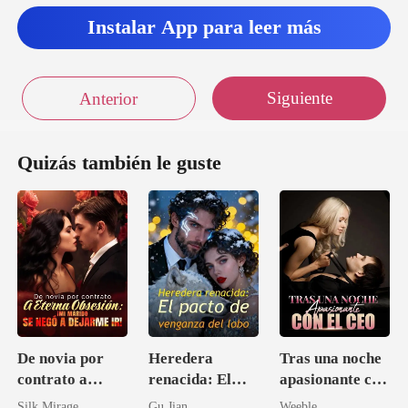
Instalar App para leer más
Siguiente
Anterior
Quizás también le guste
De novia por
Heredera
Tras una noche
contrato a
renacida: El
apasionante con
eterna obsesión:
pacto de
el CEO
Silk Mirage
Gu Jian
Weeble