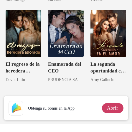
¡mi marido se
venganza del
negó a dejarme
lobo
ir!
El regreso de la
Enamorada del
La segunda
heredera
CEO
oportunidad en
adorada
el amor
Davin Litin
PRUDENCIA SANDOVAL
Arny Gallucio
Abrir
Obtenga su bonus en la App